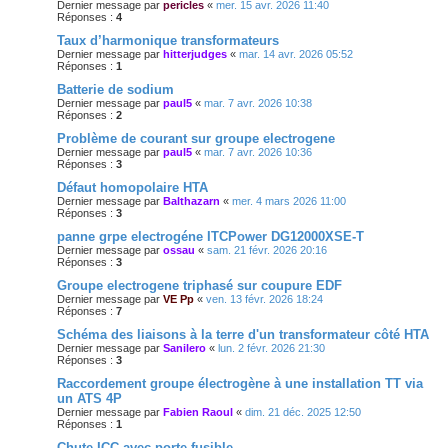
Dernier message par
pericles
«
mer. 15 avr. 2026 11:40
Réponses :
4
Taux d’harmonique transformateurs
Dernier message par
hitterjudges
«
mar. 14 avr. 2026 05:52
Réponses :
1
Batterie de sodium
Dernier message par
paul5
«
mar. 7 avr. 2026 10:38
Réponses :
2
Problème de courant sur groupe electrogene
Dernier message par
paul5
«
mar. 7 avr. 2026 10:36
Réponses :
3
Défaut homopolaire HTA
Dernier message par
Balthazarn
«
mer. 4 mars 2026 11:00
Réponses :
3
panne grpe electrogéne ITCPower DG12000XSE-T
Dernier message par
ossau
«
sam. 21 févr. 2026 20:16
Réponses :
3
Groupe electrogene triphasé sur coupure EDF
Dernier message par
VE Pp
«
ven. 13 févr. 2026 18:24
Réponses :
7
Schéma des liaisons à la terre d'un transformateur côté HTA
Dernier message par
Sanilero
«
lun. 2 févr. 2026 21:30
Réponses :
3
Raccordement groupe électrogène à une installation TT via
un ATS 4P
Dernier message par
Fabien Raoul
«
dim. 21 déc. 2025 12:50
Réponses :
1
Chute ICC avec porte fusible.