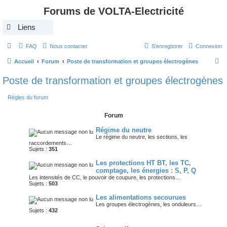
Forums de VOLTA-Electricité
Liens
FAQ
Nous contacter
S’enregistrer
Connexion
R
Accueil
Forum
Poste de transformation et groupes électrogènes
e
Poste de transformation et groupes électrogènes
c
Règles du forum
h
e
Forum
r
Régime du neutre
c
Le régime du neutre, les sections, les
raccordements…
h
Sujets :
351
e
Les protections HT BT, les TC,
comptage, les énergies : S, P, Q
r
Les intensités de CC, le pouvoir de coupure, les protections…
Sujets :
503
Les alimentations secourues
Les groupes électrogènes, les onduleurs…
Sujets :
432