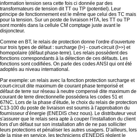
information tension sera cette fois ci donnée par des
transformateurs de tension dit TT ou TP (potentiel). Leur
principe de fonctionnement est le même que celui des TC mais
pour la tension. Sur un poste de livraison HTA, les TT ou TP
sont montés dans la cellule CM comptage juste avant le
disjoncteur.
Comme en BT, le relais de protection donne l'ordre d'ouverture
sur trois types de défaut : surcharge (I>) - court-circuit (I>>) et
homopolaire (défaut phase-terre). Les relais possèdent des
fonctions correspondants à la détection de ces défauts. Les
fonctions sont codifiées. On parle des codes ANSI qui ont été
adoptés au niveau international.
Par exemple: un relais avec la fonction protection surcharge et
court-circuit dite maximum de courant phase temporisé et
défaut de terre sur réseau à neutre compensé dite maximum de
courant de terre directionnelle possédera les codes 51 et
67NC. Lors de la phase d'étude, le choix du relais de protection
C13-100 du poste de livraison est soumis à l'approbation du
fournisseur d'énergie (ENEDIS chez nous). Le distributeur veut
s'assurer que le relais sera apte à couper l'installation du client
lors d'un défaut sur son installation afin de ne pas solliciter
leurs protections et pénaliser les autres usagers. D'ailleurs, lors
de la mise en service, les techniciens d'ENEDIS règlent le