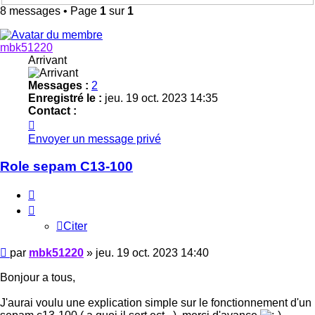
8 messages • Page
1
sur
1
mbk51220
Arrivant
Messages :
2
Enregistré le :
jeu. 19 oct. 2023 14:35
Contact :
Contacter
mbk51220
Envoyer un message privé
Role sepam C13-100
Citer
Citer
Message
par
mbk51220
»
jeu. 19 oct. 2023 14:40
Bonjour a tous,
J'aurai voulu une explication simple sur le fonctionnement d'un