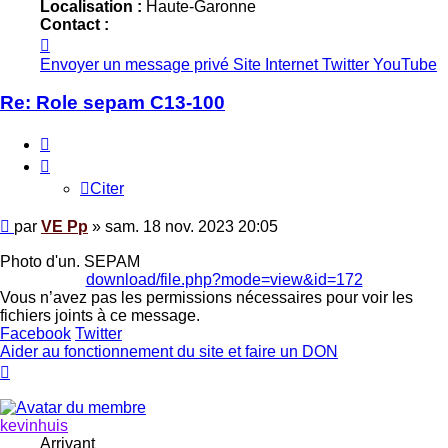
Localisation :
Haute-Garonne
Contact :
Contacter
VE
Envoyer un message privé
Site Internet
Twitter
YouTube
Pp
Re: Role sepam C13-100
Citer
Citer
Message
par
VE Pp
»
sam. 18 nov. 2023 20:05
Photo d'un. SEPAM
download/file.php?mode=view&id=172
Vous n’avez pas les permissions nécessaires pour voir les
fichiers joints à ce message.
Facebook
Twitter
Aider au fonctionnement du site et faire un DON
Haut
kevinhuis
Arrivant