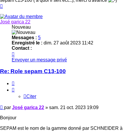
sepam c13-100 ( a quoi il sert ect...), merci d'avance
Haut
José garica 22
Nouveau
Messages :
5
Enregistré le :
dim. 27 août 2023 11:42
Contact :
Contacter
José
Envoyer un message privé
garica
22
Re: Role sepam C13-100
Citer
Citer
Message
par
José garica 22
»
sam. 21 oct. 2023 19:09
Bonjour
SEPAM est le nom de la gamme donné par SCHNEIDER à