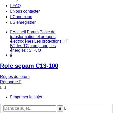
FAQ
Nous contacter
Connexion
S’enregistrer
Accueil
Forum
Poste de
transformation et groupes
électrogènes
Les protections HT
BT, les TC, comptage, les
énergies : S, P, Q
Rechercher
Role sepam C13-100
Règles du forum
Répondre
Imprimer le sujet
Recherche
Rechercher
avancée