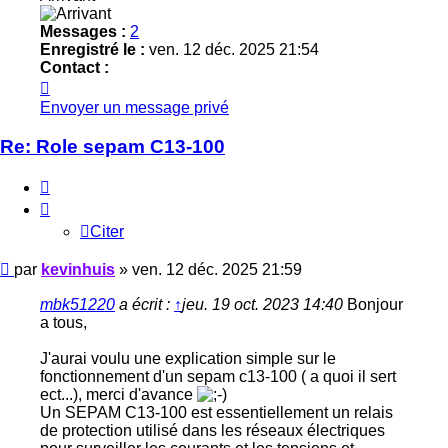
Messages :
2
Enregistré le :
ven. 12 déc. 2025 21:54
Contact :
Contacter
kevinhuis
Envoyer un message privé
Re: Role sepam C13-100
Citer
Citer
Message
par
kevinhuis
»
ven. 12 déc. 2025 21:59
mbk51220
a écrit :
↑
jeu. 19 oct. 2023 14:40
Bonjour
a tous,
J'aurai voulu une explication simple sur le
fonctionnement d'un sepam c13-100 ( a quoi il sert
ect...), merci d'avance
Un SEPAM C13‑100 est essentiellement un relais
de protection utilisé dans les réseaux électriques