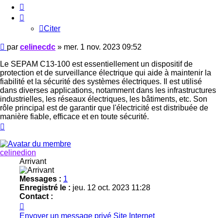
Citer
Citer
Message
par
celinecdc
»
mer. 1 nov. 2023 09:52
Le SEPAM C13-100 est essentiellement un dispositif de
protection et de surveillance électrique qui aide à maintenir la
fiabilité et la sécurité des systèmes électriques. Il est utilisé
dans diverses applications, notamment dans les infrastructures
industrielles, les réseaux électriques, les bâtiments, etc. Son
rôle principal est de garantir que l'électricité est distribuée de
manière fiable, efficace et en toute sécurité.
Haut
celinedion
Arrivant
Messages :
1
Enregistré le :
jeu. 12 oct. 2023 11:28
Contact :
Contacter
celinedion
Envoyer un message privé
Site Internet