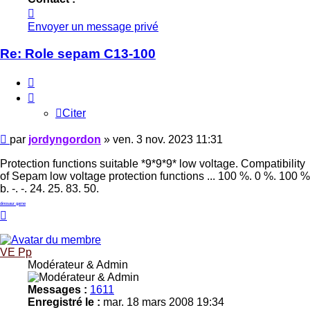
Contacter
jordyngordon
Envoyer un message privé
Re: Role sepam C13-100
Citer
Citer
Message
par
jordyngordon
»
ven. 3 nov. 2023 11:31
Protection functions suitable *9*9*9* low voltage. Compatibility
of Sepam low voltage protection functions ... 100 %. 0 %. 100 %
b. -. -. 24. 25. 83. 50.
dinosaur game
Haut
VE Pp
Modérateur & Admin
Messages :
1611
Enregistré le :
mar. 18 mars 2008 19:34