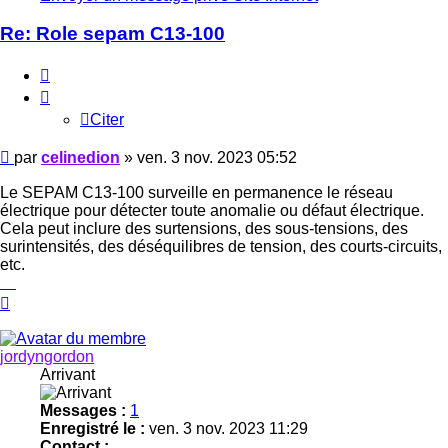
Re: Role sepam C13-100
Citer
Citer
Message
par
celinedion
»
ven. 3 nov. 2023 05:52
Le SEPAM C13-100 surveille en permanence le réseau
électrique pour détecter toute anomalie ou défaut électrique.
Cela peut inclure des surtensions, des sous-tensions, des
surintensités, des déséquilibres de tension, des courts-circuits,
etc.
wordle
Haut
jordyngordon
Arrivant
Messages :
1
Enregistré le :
ven. 3 nov. 2023 11:29
Contact :