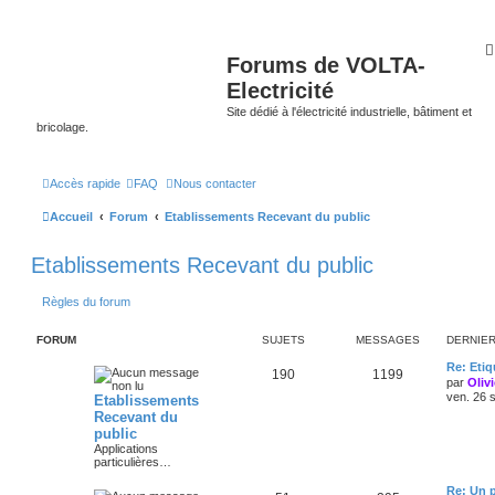
Forums de VOLTA-
Electricité
Site dédié à l'électricité industrielle, bâtiment et
bricolage.
Accès rapide
FAQ
Nous contacter
Accueil
Forum
Etablissements Recevant du public
Etablissements Recevant du public
Règles du forum
FORUM
SUJETS
MESSAGES
DERNIE
Re: Eti
190
1199
par
Oliv
ven. 26 
Etablissements
Recevant du
public
Applications
particulières…
Re: Un p