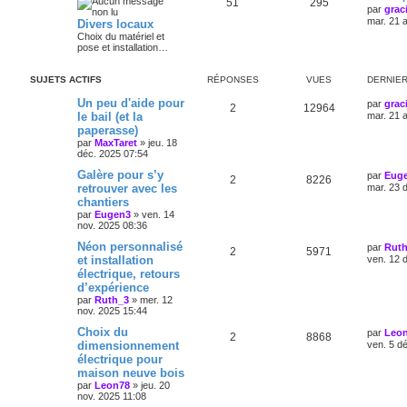
51
295
par
grac
mar. 21 
Divers locaux
Choix du matériel et
pose et installation…
SUJETS ACTIFS
RÉPONSES
VUES
DERNIE
Un peu d'aide pour
par
grac
2
12964
le bail (et la
mar. 21 
paperasse)
par
MaxTaret
»
jeu. 18
déc. 2025 07:54
Galère pour s’y
par
Eug
2
8226
retrouver avec les
mar. 23 
chantiers
par
Eugen3
»
ven. 14
nov. 2025 08:36
Néon personnalisé
par
Rut
2
5971
et installation
ven. 12 
électrique, retours
d’expérience
par
Ruth_3
»
mer. 12
nov. 2025 15:44
Choix du
par
Leo
2
8868
dimensionnement
ven. 5 d
électrique pour
maison neuve bois
par
Leon78
»
jeu. 20
nov. 2025 11:08