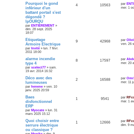
Pourquoi le gond
par
ENT
4
10563
inférieur d'un
mer. 1 o
battant portail s'est
dégondé ?
lpOURQU
par
ENTIEREMENT
»
dim. 28 sept. 2025
18:07
Etiquetage
par
Oliv
9
42968
Armoire Electrique
ven. 26 
par
Invité
»
lun. 7 févr.
2011 18:00
alarme incendie
par
Abd
8
17597
type 4
mer. 20 
par
scelect77
»
sam.
19 avr. 2014 16:32
Déco avec des
par
Omr
2
16588
lumineuses
mer. 11 j
par
henene
»
ven. 10
janv. 2025 20:59
Baes
par
RFc
1
9541
disfonctionnel
mar. 1 a
ERP
par
Myocate
»
lun. 31
mars 2025 15:12
Quoi choisir entre
par
RFc
1
12666
serrure électrique
dim. 9 m
ou classique ?
par
Monika
»
dim. 9