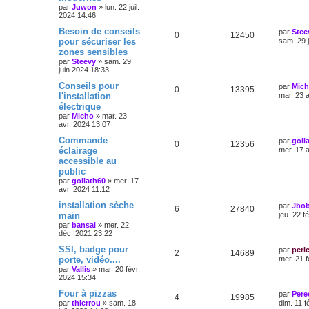
par
Juwon
»
lun. 22 juil.
2024 14:46
Besoin de conseils
par
Stee
0
12450
pour sécuriser les
sam. 29 
zones sensibles
par
Steevy
»
sam. 29
juin 2024 18:33
Conseils pour
par
Mic
0
13395
l'installation
mar. 23 
électrique
par
Micho
»
mar. 23
avr. 2024 13:07
Commande
par
goli
0
12356
éclairage
mer. 17 
accessible au
public
par
goliath60
»
mer. 17
avr. 2024 11:12
installation sèche
par
Jbob
6
27840
main
jeu. 22 f
par
bansai
»
mer. 22
déc. 2021 23:22
SSI, badge pour
par
peri
2
14689
porte, vidéo....
mer. 21 f
par
Vallis
»
mar. 20 févr.
2024 15:34
Four à pizzas
par
Pere
4
19985
par
thierrou
»
sam. 18
dim. 11 f