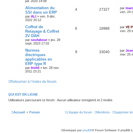
juil. 2020 14:08
Alimentation du
par
marc
4
27327
SSI dans un ERP
ven. 24 
par
ALI
»
ven. 9 déc.
2022 20:12
Coffret de
par
VE P
6
18988
Relayage & Coffret
ven. 29 
2V DAH
par
soufabout
»
jeu. 28
sept. 2023 17:02
Normes
par
Jos
9
33040
électriques
mer. 25 
applicables en
ERP type R
par
Invité
»
lun. 28 nov.
2011 23:21
Retourner à l’index du forum
QUI EST EN LIGNE
Utilisateurs parcourant ce forum : Aucun utilisateur enregistré et 2 invités
Accueil
Forum
L’équipe du forum
Membres
Supprimer le
Développé par
phpBB
® Forum Software © phpBB L