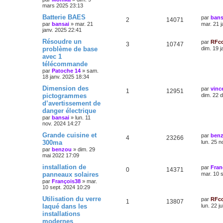
mars 2025 23:13
Batterie BAES
par
bans
2
14071
par
bansai
»
mar. 21
mar. 21 
janv. 2025 22:41
Résoudre un
par
RFc
3
10747
problème de base
dim. 19 j
avec 1
télécommande
par
Patoche 14
»
sam.
18 janv. 2025 18:34
Dimension des
par
vinc
1
12951
pictogrammes
dim. 22 
d’avertissement de
danger électrique
par
bansai
»
lun. 11
nov. 2024 14:27
Grande cuisine et
par
ben
4
23266
300ma
lun. 25 n
par
benzou
»
dim. 29
mai 2022 17:09
installation de
par
Fran
0
14371
panneaux solaires
mar. 10 
par
François38
»
mar.
10 sept. 2024 10:29
Utilisation du verre
par
RFc
1
13807
laqué dans les
lun. 22 j
installations
modernes