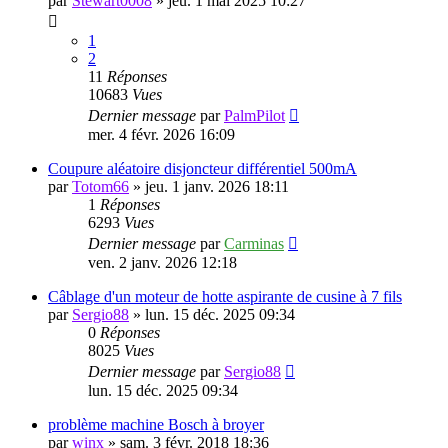
par
Stewart0008
»
jeu. 1 mai 2025 10:27
1
2
11
Réponses
10683
Vues
Dernier message
par
PalmPilot
mer. 4 févr. 2026 16:09
Coupure aléatoire disjoncteur différentiel 500mA
par
Totom66
»
jeu. 1 janv. 2026 18:11
1
Réponses
6293
Vues
Dernier message
par
Carminas
ven. 2 janv. 2026 12:18
Câblage d'un moteur de hotte aspirante de cusine à 7 fils
par
Sergio88
»
lun. 15 déc. 2025 09:34
0
Réponses
8025
Vues
Dernier message
par
Sergio88
lun. 15 déc. 2025 09:34
problème machine Bosch à broyer
par
winx
»
sam. 3 févr. 2018 18:36