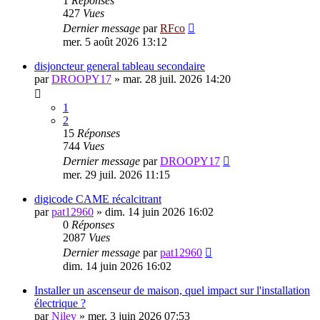
1
Réponses
427
Vues
Dernier message
par
RFco
mer. 5 août 2026 13:12
disjoncteur general tableau secondaire
par
DROOPY17
»
mar. 28 juil. 2026 14:20
1
2
15
Réponses
744
Vues
Dernier message
par
DROOPY17
mer. 29 juil. 2026 11:15
digicode CAME récalcitrant
par
pat12960
»
dim. 14 juin 2026 16:02
0
Réponses
2087
Vues
Dernier message
par
pat12960
dim. 14 juin 2026 16:02
Installer un ascenseur de maison, quel impact sur l'installation
électrique ?
par
Niley
»
mer. 3 juin 2026 07:53