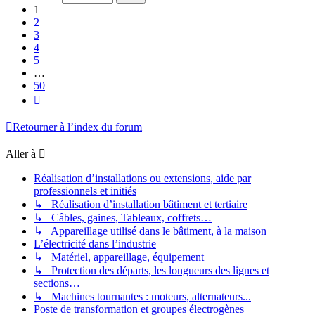
50
1
2
3
4
5
…
50
Suivante
Retourner à l’index du forum
Aller à
Réalisation d’installations ou extensions, aide par
professionnels et initiés
↳ Réalisation d’installation bâtiment et tertiaire
↳ Câbles, gaines, Tableaux, coffrets…
↳ Appareillage utilisé dans le bâtiment, à la maison
L’électricité dans l’industrie
↳ Matériel, appareillage, équipement
↳ Protection des départs, les longueurs des lignes et
sections…
↳ Machines tournantes : moteurs, alternateurs...
Poste de transformation et groupes électrogènes