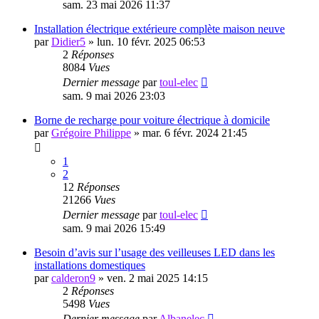
sam. 23 mai 2026 11:37
Installation électrique extérieure complète maison neuve
par
Didier5
»
lun. 10 févr. 2025 06:53
2
Réponses
8084
Vues
Dernier message
par
toul-elec
sam. 9 mai 2026 23:03
Borne de recharge pour voiture électrique à domicile
par
Grégoire Philippe
»
mar. 6 févr. 2024 21:45
1
2
12
Réponses
21266
Vues
Dernier message
par
toul-elec
sam. 9 mai 2026 15:49
Besoin d’avis sur l’usage des veilleuses LED dans les
installations domestiques
par
calderon9
»
ven. 2 mai 2025 14:15
2
Réponses
5498
Vues
Dernier message
par
Albanelec