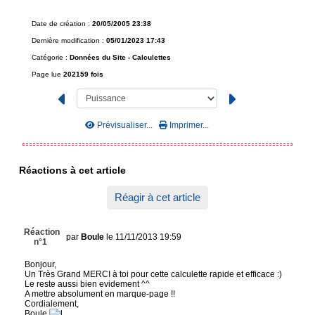
Date de création :
20/05/2005 23:38
Dernière modification :
05/01/2023 17:43
Catégorie :
Données du Site -
Calculettes
Page lue
202159 fois
Prévisualiser...
Imprimer...
Réactions à cet article
Réagir à cet article
Réaction
par
Boule
le 11/11/2013 19:59
n°1
Bonjour,
Un Très Grand MERCI à toi pour cette calculette rapide et efficace :)
Le reste aussi bien evidement ^^
A mettre absolument en marque-page !!
Cordialement,
Boule.