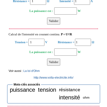
Résistance =
Ω
Intensité =
A
La puissance est :
W
Calcul de l'intensité en courant continu.
P = U²/R
Tension =
V
Résistance =
Ω
La puissance est :
W
Voir aussi :
La loi d'Ohm
http://www.volta-electricite.info/
Mots-clés associés
puissance
tension
résistance
intensité
ohm