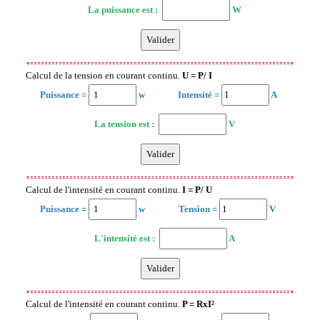
La puissance est :
W
Calcul de la tension en courant continu.
U = P/ I
Puissance =
w
Intensité =
A
La tension est :
V
Calcul de l'intensité en courant continu.
I = P/ U
Puissance =
w
Tension =
V
L'intensité est :
A
Calcul de l'intensité en courant continu.
P = RxI²