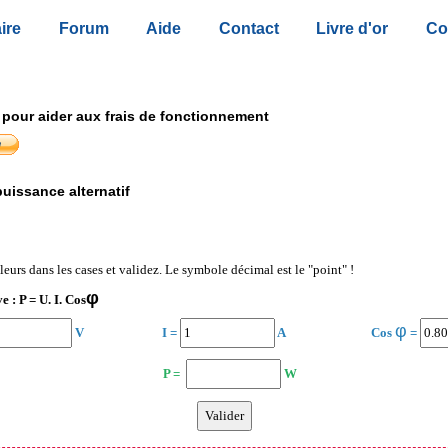
ire
Forum
Aide
Contact
Livre d'or
Co
 pour aider aux frais de fonctionnement
puissance alternatif
aleurs dans les cases et validez. Le symbole décimal est le "point" !
φ
e : P = U. I. Cos
φ
V
I =
A
Cos
=
P =
W