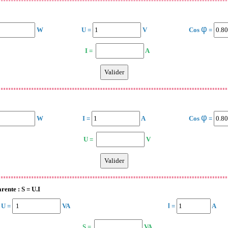
φ
W
U =
V
Cos
=
I =
A
φ
W
I =
A
Cos
=
U =
V
rente : S = U.I
U =
VA
I
=
A
S =
VA