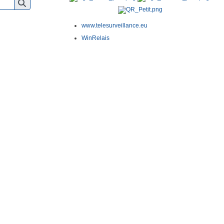
www.telesurveillance.eu
WinRelais