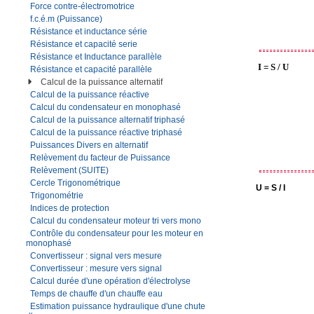
Force contre-électromotrice
f.c.é.m (Puissance)
Résistance et inductance série
Résistance et capacité serie
Résistance et Inductance parallèle
I = S / U
Résistance et capacité parallèle
Calcul de la puissance alternatif
Calcul de la puissance réactive
Calcul du condensateur en monophasé
Calcul de la puissance alternatif triphasé
Calcul de la puissance réactive triphasé
Puissances Divers en alternatif
Relèvement du facteur de Puissance
Relèvement (SUITE)
Cercle Trigonométrique
U = S / I
Trigonométrie
Indices de protection
Calcul du condensateur moteur tri vers mono
Contrôle du condensateur pour les moteur en
monophasé
Convertisseur : signal vers mesure
Convertisseur : mesure vers signal
Calcul durée d'une opération d'électrolyse
Temps de chauffe d'un chauffe eau
Estimation puissance hydraulique d'une chute