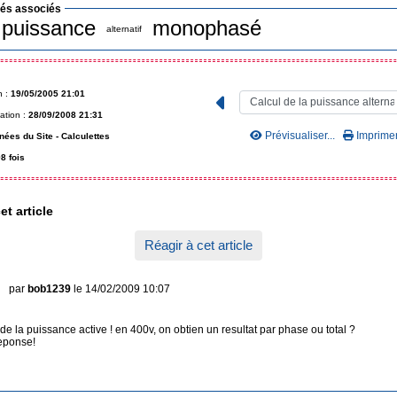
lés associés
puissance
monophasé
alternatif
n :
19/05/2005 21:01
ation :
28/09/2008 21:31
Prévisualiser...
Imprimer.
nées du Site -
Calculettes
8 fois
et article
Réagir à cet article
par
bob1239
le 14/02/2009 10:07
 de la puissance active ! en 400v, on obtien un resultat par phase ou total ?
reponse!