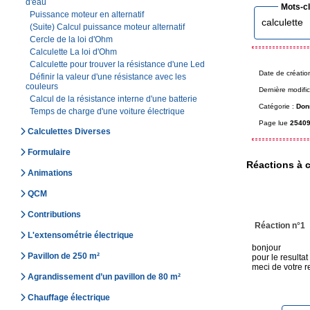
d'eau
Mots-c
Puissance moteur en alternatif
calculette
(Suite) Calcul puissance moteur alternatif
Cercle de la loi d'Ohm
Calculette La loi d'Ohm
Calculette pour trouver la résistance d'une Led
Date de créatio
Définir la valeur d'une résistance avec les
couleurs
Dernière modific
Calcul de la résistance interne d'une batterie
Catégorie :
Don
Temps de charge d'une voiture électrique
Page lue
25409
Calculettes Diverses
Formulaire
Réactions à c
Animations
QCM
Contributions
Réaction n°1
L'extensométrie électrique
bonjour
Pavillon de 250 m²
pour le resultat
meci de votre 
Agrandissement d’un pavillon de 80 m²
Chauffage électrique