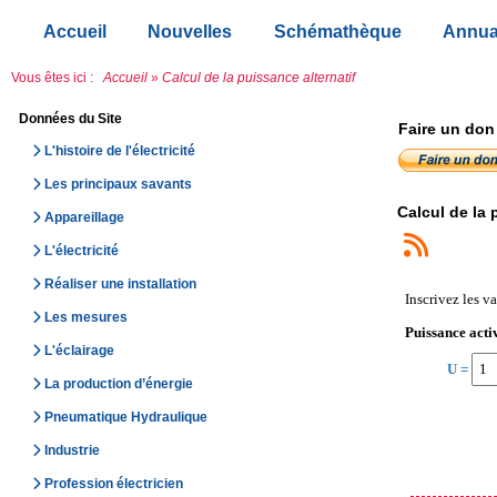
Accueil
Nouvelles
Schémathèque
Annua
Vous êtes ici :
Accueil
»
Calcul de la puissance alternatif
Données du Site
Faire un don
L'histoire de l'électricité
Les principaux savants
Calcul de la 
Appareillage
L'électricité
Réaliser une installation
Inscrivez les v
Les mesures
Puissance activ
L'éclairage
U =
La production d’énergie
Pneumatique Hydraulique
Industrie
Profession électricien