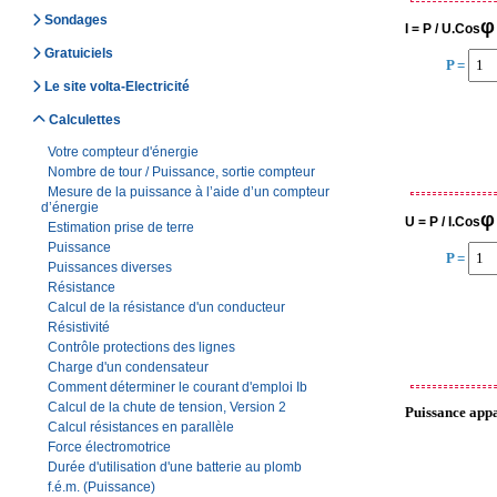
Sondages
φ
I = P / U.Cos
Gratuiciels
P =
Le site volta-Electricité
Calculettes
Votre compteur d'énergie
Nombre de tour / Puissance, sortie compteur
Mesure de la puissance à l’aide d’un compteur
d’énergie
φ
U = P / I.Cos
Estimation prise de terre
Puissance
P =
Puissances diverses
Résistance
Calcul de la résistance d'un conducteur
Résistivité
Contrôle protections des lignes
Charge d'un condensateur
Comment déterminer le courant d'emploi Ib
Calcul de la chute de tension, Version 2
Puissance appa
Calcul résistances en parallèle
Force électromotrice
Durée d'utilisation d'une batterie au plomb
f.é.m. (Puissance)