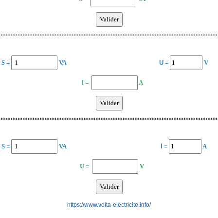
S =
VA
U
=
V
I =
A
S =
VA
I
=
A
U =
V
https://www.volta-electricite.info/