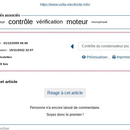
https://www.volta-electricite.info/
lés associés
contrôle
moteur
vérification
eur
monophasé
n :
01/12/2009 06:49
ation :
15/11/2022 22:57
Prévisualiser...
Imprimer.
lculettes
8 fois
et article
Réagir à cet article
Personne n'a encore laissé de commentaire.
Soyez donc le premier !