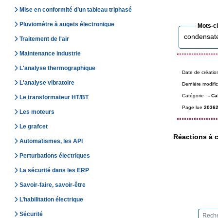
Mise en conformité d’un tableau triphasé
Pluviomètre à augets électronique
Mots-c
condensat
Traitement de l'air
Maintenance industrie
L'analyse thermographique
Date de créatio
L'analyse vibratoire
Dernière modific
Catégorie :
-
Ca
Le transformateur HT/BT
Page lue
20362
Les moteurs
Le grafcet
Réactions à c
Automatismes, les API
Perturbations électriques
La sécurité dans les ERP
Savoir-faire, savoir-être
L’habilitation électrique
Sécurité