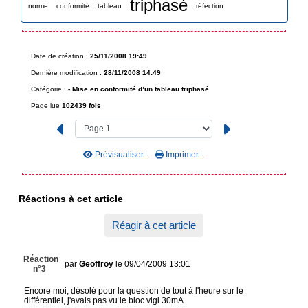
triphasé
norme
conformité
tableau
réfection
Date de création :
25/11/2008 19:49
Dernière modification :
28/11/2008 14:49
Catégorie :
-
Mise en conformité d’un tableau triphasé
Page lue
102439 fois
Prévisualiser...
Imprimer...
Réactions à cet article
Réagir à cet article
Réaction
par
Geoffroy
le 09/04/2009 13:01
n°3
Encore moi, désolé pour la question de tout à l'heure sur le
différentiel, j'avais pas vu le bloc vigi 30mA.