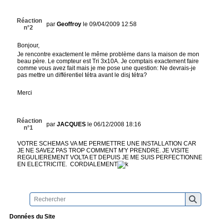
Réaction
par
Geoffroy
le 09/04/2009 12:58
n°2
Bonjour,
Je rencontre exactement le même problème dans la maison de mon
beau père. Le compteur est Tri 3x10A. Je comptais exactement faire
comme vous avez fait mais je me pose une question: Ne devrais-je
pas mettre un différentiel tétra avant le disj tétra?
Merci
Réaction
par
JACQUES
le 06/12/2008 18:16
n°1
VOTRE SCHEMAS VA ME PERMETTRE UNE INSTALLATION CAR
JE NE SAVEZ PAS TROP COMMENT M'Y PRENDRE. JE VISITE
REGULIEREMENT VOLTA ET DEPUIS JE ME SUIS PERFECTIONNE
EN ELECTRICITE. CORDIALEMENT
Données du Site