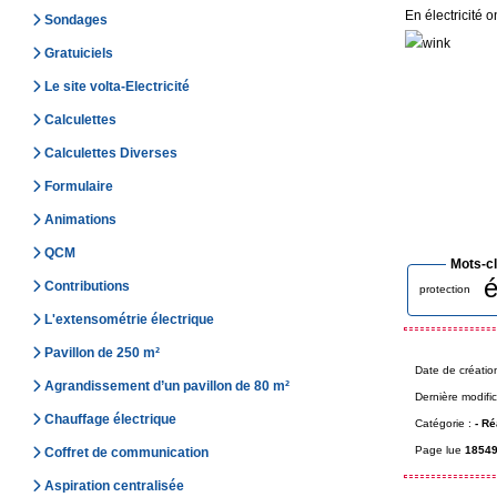
En électricité 
Sondages
Gratuiciels
Le site volta-Electricité
Calculettes
Calculettes Diverses
Formulaire
Animations
QCM
Mots-c
é
Contributions
protection
L'extensométrie électrique
Pavillon de 250 m²
Date de créatio
Agrandissement d’un pavillon de 80 m²
Dernière modific
Chauffage électrique
Catégorie :
-
Réa
Page lue
18549
Coffret de communication
Aspiration centralisée