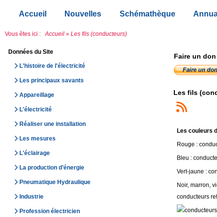
Accueil
Nouvelles
Schémathèque
Annua
Vous êtes ici :
Accueil
»
Les fils (conducteurs)
Données du Site
Faire un don
L'histoire de l'électricité
Les principaux savants
Les fils (con
Appareillage
L'électricité
Réaliser une installation
Les couleurs d
Les mesures
Rouge : conduct
L'éclairage
Bleu : conducte
La production d’énergie
Vert-jaune : con
Pneumatique Hydraulique
Noir, marron, vi
conducteurs ret
Industrie
Profession électricien