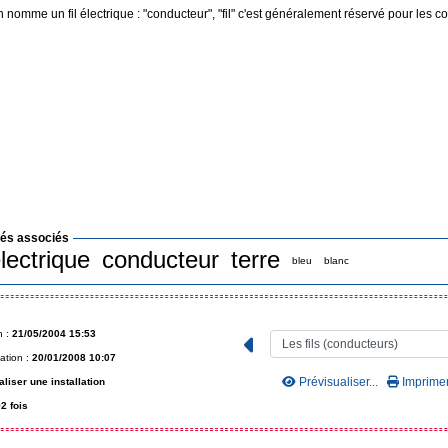
on nomme un fil électrique : "conducteur", "fil" c'est généralement réservé pour les c
lés associés
lectrique
conducteur
terre
bleu
blanc
n :
21/05/2004 15:53
ation :
20/01/2008 10:07
Prévisualiser...
Imprimer.
liser une installation
2 fois