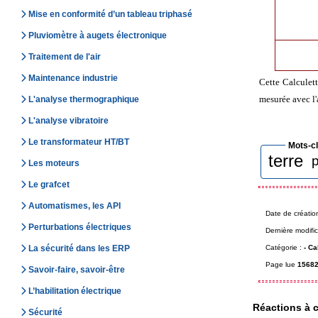
Mise en conformité d’un tableau triphasé
Pluviomètre à augets électronique
Traitement de l'air
Maintenance industrie
Cette Calculett
mesurée avec l'
L'analyse thermographique
L'analyse vibratoire
Le transformateur HT/BT
Mots-c
terre
p
Les moteurs
Le grafcet
Automatismes, les API
Date de créatio
Perturbations électriques
Dernière modific
Catégorie :
-
Ca
La sécurité dans les ERP
Page lue
15682
Savoir-faire, savoir-être
L’habilitation électrique
Réactions à c
Sécurité