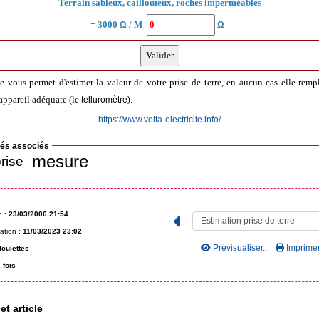
Terrain sableux, caillouteux, roches imperméables
= 3000
/ M
Ω
Ω
e vous permet d'estimer la valeur de votre prise de terre, en aucun cas elle remp
appareil adéquate (le
.
telluromètre)
https://www.volta-electricite.info/
lés associés
mesure
rise
n :
23/03/2006 21:54
ation :
11/03/2023 23:02
Prévisualiser...
Imprimer.
lculettes
 fois
et article