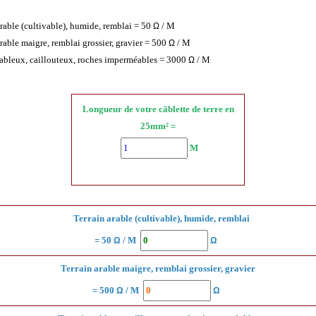
arable (cultivable), humide, remblai = 50
/ M
Ω
arable maigre, remblai grossier, gravier = 500
/ M
Ω
sableux, caillouteux, roches imperméables = 3000
/ M
Ω
Longueur de votre câblette de terre en
25mm² =
M
Terrain arable (cultivable), humide, remblai
= 50
/ M
Ω
Ω
Terrain arable maigre, remblai grossier, gravier
= 500
/ M
Ω
Ω