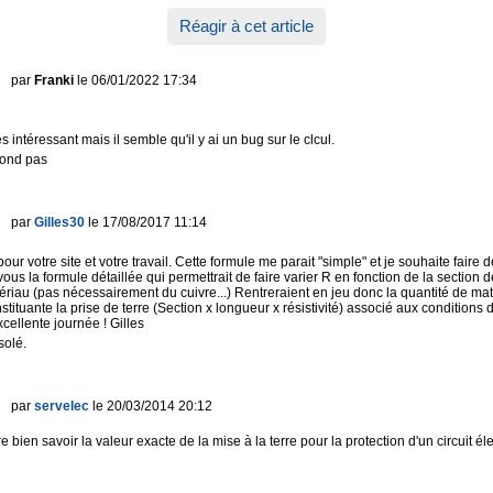
Réagir à cet article
par
Franki
le 06/01/2022 17:34
rès intéressant mais il semble qu'il y ai un bug sur le clcul.
pond pas
par
Gilles30
le 17/08/2017 11:14
our votre site et votre travail. Cette formule me parait "simple" et je souhaite faire 
us la formule détaillée qui permettrait de faire varier R en fonction de la section d
ériau (pas nécessairement du cuivre...) Rentreraient en jeu donc la quantité de mat
tituante la prise de terre (Section x longueur x résistivité) associé aux conditions d
excellente journée ! Gilles
solé.
par
servelec
le 20/03/2014 20:12
e bien savoir la valeur exacte de la mise à la terre pour la protection d'un circuit él