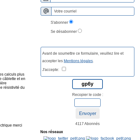
S'abonner
Se désabonner
Avant de soumettre ce formulaire, veuillez lire et
accepter les
Mentions légales
.
J'accepte:
des calculs plus
e câblette et en
ière
gp6y
e résistivité du
Recopier le code :
Envoyer
4117 Abonnés
ectrique merci
Nos réseaux