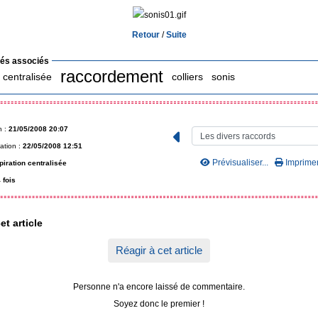
Retour
/
Suite
lés associés
raccordement
: centralisée
colliers
sonis
n :
21/05/2008 20:07
ation :
22/05/2008 12:51
Prévisualiser...
Imprimer.
piration centralisée
 fois
et article
Réagir à cet article
Personne n'a encore laissé de commentaire.
Soyez donc le premier !