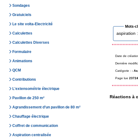
Sondages
Gratuiciels
Le site volta-Electricité
Mots-c
aspiration 
Calculettes
Calculettes Diverses
Formulaire
Date de créatio
Animations
Dernière modific
QCM
Catégorie :
-
As
Page lue
23724
Contributions
L'extensométrie électrique
Réactions à c
Pavillon de 250 m²
Agrandissement d’un pavillon de 80 m²
Chauffage électrique
Coffret de communication
Aspiration centralisée