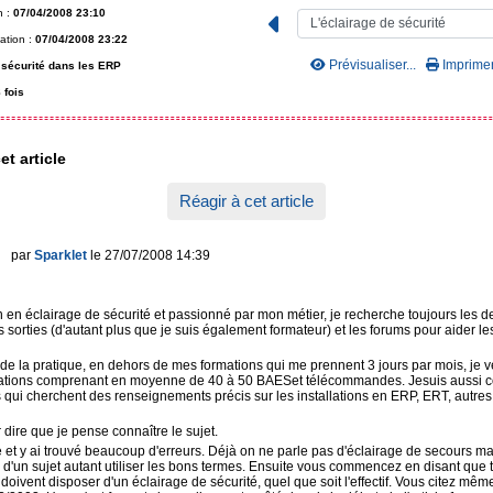
n :
07/04/2008 23:10
ation :
07/04/2008 23:22
Prévisualiser...
Imprimer.
 sécurité dans les ERP
 fois
et article
Réagir à cet article
par
Sparklet
le 27/07/2008 14:39
n en éclairage de sécurité et passionné par mon métier, je recherche toujours les d
 sorties (d'autant plus que je suis également formateur) et les forums pour aider l
 de la pratique, en dehors de mes formations qui me prennent 3 jours par mois, je v
allations comprenant en moyenne de 40 à 50 BAESet télécommandes. Jesuis aussi c
s qui cherchent des renseignements précis sur les installations en ERP, ERT, autres
 dire que je pense connaître le sujet.
cle et y ai trouvé beaucoup d'erreurs. Déjà on ne parle pas d'éclairage de secours ma
 d'un sujet autant utiliser les bons termes. Ensuite vous commencez en disant que 
oivent disposer d'un éclairage de sécurité, quel que soit l'effectif. Vous citez même 