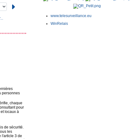
www.telesurveillance.eu
..
WinRelais
ernières
es personnes
érifie, chaque
onsultant pour
 et locaux à
is de sécurité.
tous les
l'article 3 de