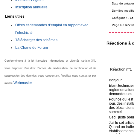
Mentions Légales
Date de créatio
Inscription annuaire
Dernière modific
Liens utiles
Catégorie :
-
La
Offres et demandes d’emploi en rapport avec
Page lue
57738
l’électricité
Télécharger des schémas
Réactions à c
La Charte du Forum
Conformément à la loi française Informatique et Libertés (article 34),
vous disposez d'un droit d'accès, de modification, de rectification et de
Réaction n°1
suppression des données vous concernant. Veuillez nous contacter par
Bonjour,
Webmaster
mail le
Etant technicie
réglementations
demandeuses.
Pour ce qui est
jour, des inst
des électricien
sommeil.
Ceci, juste pour
J'ai lu cet arti
Quand on traite
établissements d