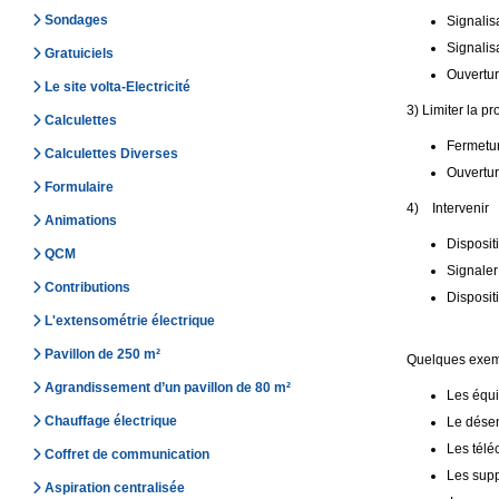
Sondages
Signalis
Signalis
Gratuiciels
Ouvertur
Le site volta-Electricité
3) Limiter la p
Calculettes
Fermetur
Calculettes Diverses
Ouvertur
Formulaire
4) Intervenir
Animations
Disposit
QCM
Signaler 
Contributions
Disposit
L'extensométrie électrique
Pavillon de 250 m²
Quelques exemp
Agrandissement d’un pavillon de 80 m²
Les équ
Chauffage électrique
Le dése
Les télé
Coffret de communication
Les supp
Aspiration centralisée