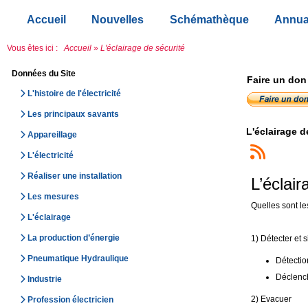
Accueil
Nouvelles
Schémathèque
Annua
Vous êtes ici :
Accueil
»
L'éclairage de sécurité
Données du Site
Faire un don
L'histoire de l'électricité
Les principaux savants
L'éclairage d
Appareillage
L'électricité
Réaliser une installation
L’éclair
Les mesures
Quelles sont le
L'éclairage
La production d’énergie
1) Détecter et s
Pneumatique Hydraulique
Détectio
Déclench
Industrie
2) Evacuer
Profession électricien