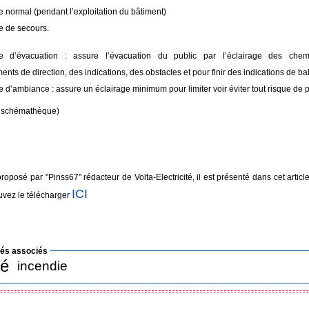
e normal (pendant l’exploitation du bâtiment)
e de secours.
ge d’évacuation : assure l’évacuation du public par l’éclairage des che
nts de direction, des indications, des obstacles et pour finir des indications de ba
e d’ambiance : assure un éclairage minimum pour limiter voir éviter tout risque de 
oir schémathèque)
 proposé par "Pinss67" rédacteur de Volta-Electricité, il est présenté dans cet artic
ICI
uvez le télécharger
lés associés
té
incendie