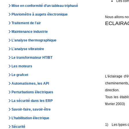
Les comp
Mise en conformité d’un tableau triphasé
Pluviomètre à augets électronique
Nous allons nou
ECLAIRA
Traitement de l'air
Maintenance industrie
L'analyse thermographique
L'analyse vibratoire
Le transformateur HT/BT
Les moteurs
Le grafcet
L'éclairage d'
cheminements, 
Automatismes, les API
direction.
Perturbations électriques
Tous les établi
La sécurité dans les ERP
février 2003)
Savoir-faire, savoir-être
L’habilitation électrique
1) Les types d
Sécurité