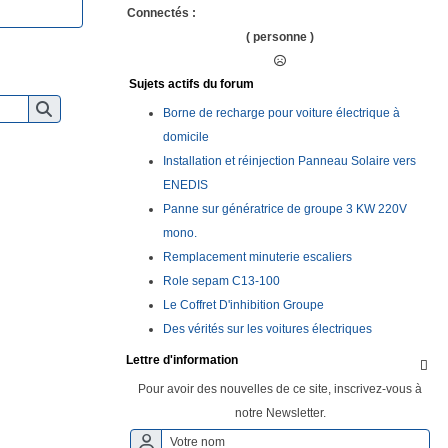
Connectés :
( personne )
Sujets actifs du forum
Borne de recharge pour voiture électrique à
domicile
Installation et réinjection Panneau Solaire vers
ENEDIS
Panne sur génératrice de groupe 3 KW 220V
mono.
Remplacement minuterie escaliers
Role sepam C13-100
Le Coffret D'inhibition Groupe
Des vérités sur les voitures électriques
Lettre d'information

Pour avoir des nouvelles de ce site, inscrivez-vous à
notre Newsletter.