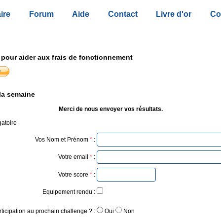
ire
Forum
Aide
Contact
Livre d'or
Co
 pour aider aux frais de fonctionnement
la semaine
Merci de nous envoyer vos résultats.
atoire
Vos Nom et Prénom
*
:
Votre email
*
:
Votre score
*
:
Equipement rendu :
rticipation au prochain challenge ? :
Oui
Non