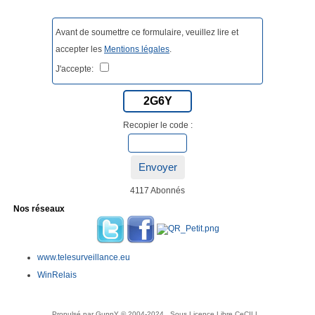
Avant de soumettre ce formulaire, veuillez lire et
accepter les
Mentions légales
.
J'accepte:
2G6Y
Recopier le code :
Envoyer
4117 Abonnés
Nos réseaux
www.telesurveillance.eu
WinRelais
Propulsé par GuppY
© 2004-2024
Sous Licence Libre CeCILL