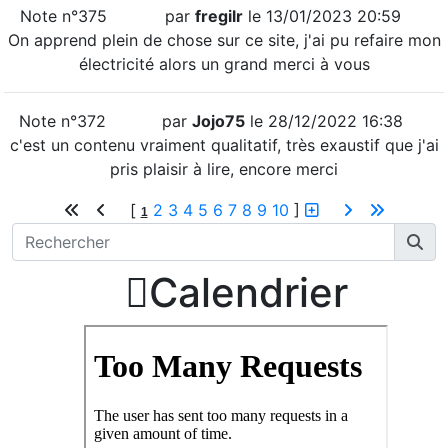
Note n°375
par
fregilr
le 13/01/2023 20:59
On apprend plein de chose sur ce site, j'ai pu refaire mon
électricité alors un grand merci à vous
Note n°372
par
Jojo75
le 28/12/2022 16:38
c'est un contenu vraiment qualitatif, très exaustif que j'ai
pris plaisir à lire, encore merci
[
2
3
4
5
6
7
8
9
10
]
1

Calendrier