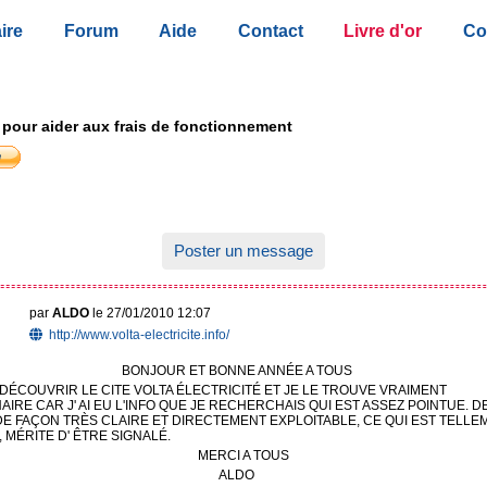
ire
Forum
Aide
Contact
Livre d'or
Co
 pour aider aux frais de fonctionnement
Poster un message
par
ALDO
le 27/01/2010 12:07
http://www.volta-electricite.info/
BONJOUR ET BONNE ANNÉE A TOUS
 DÉCOUVRIR LE CITE VOLTA ÉLECTRICITÉ ET JE LE TROUVE VRAIMENT
IRE CAR J' AI EU L'INFO QUE JE RECHERCHAIS QUI EST ASSEZ POINTUE. D
E FAÇON TRÈS CLAIRE ET DIRECTEMENT EXPLOITABLE, CE QUI EST TELLE
 MÉRITE D' ÊTRE SIGNALÉ.
MERCI A TOUS
ALDO