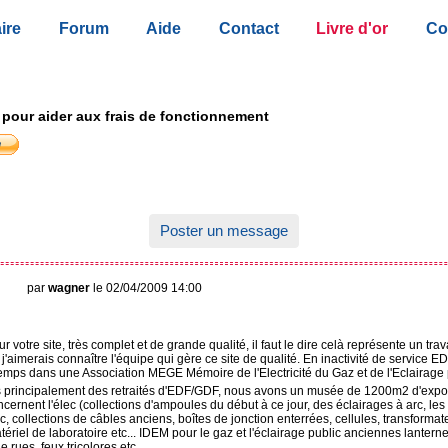
ire
Forum
Aide
Contact
Livre d'or
Co
 pour aider aux frais de fonctionnement
Poster un message
par
wagner
le 02/04/2009 14:00
ur votre site, très complet et de grande qualité, il faut le dire celà représente un trav
 j'aimerais connaître l'équipe qui gère ce site de qualité. En inactivité de service 
emps dans une Association MEGE Mémoire de l'Electricité du Gaz et de l'Eclairage 
rincipalement des retraités d'EDF/GDF, nous avons un musée de 1200m2 d'expos
ncernent l'élec (collections d'ampoules du début à ce jour, des éclairages à arc, les
, collections de câbles anciens, boîtes de jonction enterrées, cellules, transformat
ériel de laboratoire etc... IDEM pour le gaz et l'éclairage public anciennes lanterne
 rues, feux tricolores etc...