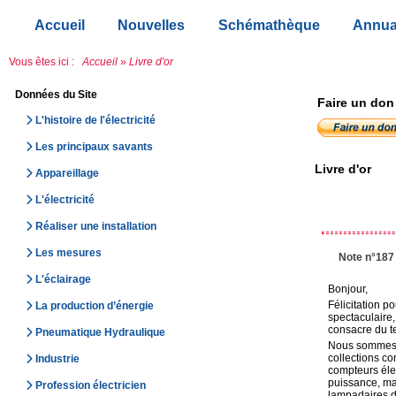
Accueil
Nouvelles
Schémathèque
Annua
Vous êtes ici :
Accueil
»
Livre d'or
Données du Site
Faire un don
L'histoire de l'électricité
Les principaux savants
Livre d'or
Appareillage
L'électricité
Réaliser une installation
Les mesures
Note n°187
L'éclairage
Bonjour,
Félicitation po
La production d’énergie
spectaculaire,
consacre du t
Pneumatique Hydraulique
Nous sommes p
collections co
Industrie
compteurs élec
puissance, mat
Profession électricien
lampadaires de