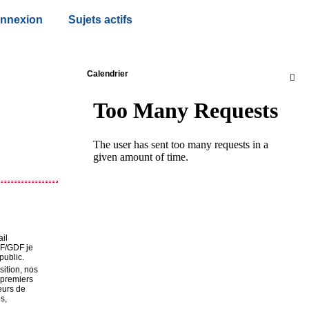
nnexion
Sujets actifs
Calendrier

ail
EDF/GDF je
public.
ition, nos
 premiers
eurs de
s,