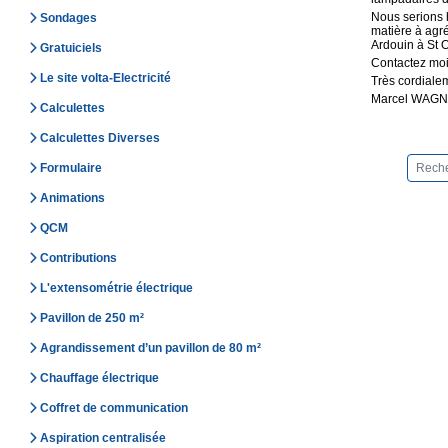
Nous serions h
Sondages
matière à agré
Ardouin à St O
Gratuiciels
Contactez moi 
Le site volta-Electricité
Très cordiale
Marcel WAGN
Calculettes
Calculettes Diverses
Formulaire
Animations
QCM
Contributions
L'extensométrie électrique
Pavillon de 250 m²
Agrandissement d’un pavillon de 80 m²
Chauffage électrique
Coffret de communication
Aspiration centralisée