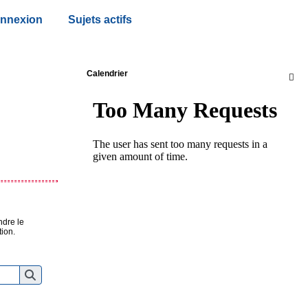
nnexion
Sujets actifs
Calendrier

ndre le
ation.