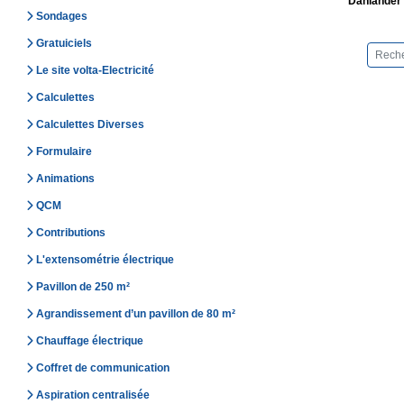
Dahlander 
Sondages
Gratuiciels
Le site volta-Electricité
Calculettes
Calculettes Diverses
Formulaire
Animations
QCM
Contributions
L'extensométrie électrique
Pavillon de 250 m²
Agrandissement d’un pavillon de 80 m²
Chauffage électrique
Coffret de communication
Aspiration centralisée