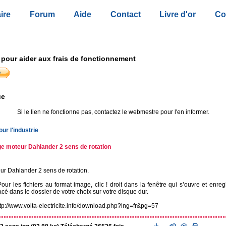
ire
Forum
Aide
Contact
Livre d'or
Co
 pour aider aux frais de fonctionnement
ue
Si le lien ne fonctionne pas, contactez le webmestre pour l'en informer.
r l'industrie
e moteur Dahlander 2 sens de rotation
r Dahlander 2 sens de rotation.
ur les fichiers au format image, clic ! droit dans la fenêtre qui s’ouvre et enreg
lacé dans le dossier de votre choix sur votre disque dur.
http://www.volta-electricite.info/download.php?lng=fr&pg=57