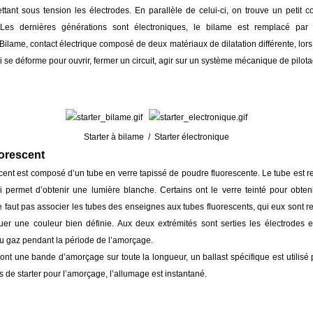
tant sous tension les électrodes. En parallèle de celui-ci, on trouve un petit 
 Les dernières générations sont électroniques, le bilame est remplacé pa
 Bilame, contact électrique composé de deux matériaux de dilatation différente, lo
ci se déforme pour ouvrir, fermer un circuit, agir sur un système mécanique de pilota
Starter à bilame / Starter électronique
uorescent
cent est composé d’un tube en verre tapissé de poudre fluorescente. Le tube est 
 permet d’obtenir une lumière blanche. Certains ont le verre teinté pour obten
 ne faut pas associer les tubes des enseignes aux tubes fluorescents, qui eux sont r
tuer une couleur bien définie. Aux deux extrémités sont serties les électrodes e
u gaz pendant la période de l’amorçage.
ont une bande d’amorçage sur toute la longueur, un ballast spécifique est utilisé
as de starter pour l’amorçage, l’allumage est instantané.