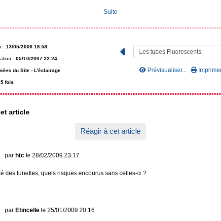
Suite
n :
13/05/2006 18:58
ation :
05/10/2007 22:24
Prévisualiser...
Imprimer.
nées du Site -
L'éclairage
5 fois
et article
Réagir à cet article
par
htc
le 28/02/2009 23:17
lité des lunettes, quels risques encourus sans celles-ci ?
par
Etincelle
le 25/01/2009 20:16