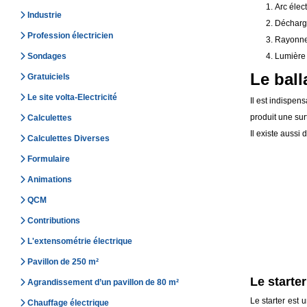
Arc élect
Industrie
Décharge
Profession électricien
Rayonnem
Sondages
Lumière 
Le ball
Gratuiciels
Le site volta-Electricité
Il est indispen
produit une surt
Calculettes
Il existe aussi 
Calculettes Diverses
Formulaire
Animations
QCM
Contributions
L'extensométrie électrique
Pavillon de 250 m²
Le starter
Agrandissement d’un pavillon de 80 m²
Le starter est 
Chauffage électrique