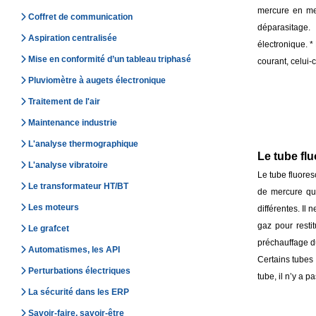
mercure en met
Coffret de communication
déparasitage.
Aspiration centralisée
électronique. *
Mise en conformité d’un tableau triphasé
courant, celui-
Pluviomètre à augets électronique
Traitement de l'air
Maintenance industrie
L'analyse thermographique
Le tube fl
L'analyse vibratoire
Le tube fluores
Le transformateur HT/BT
de mercure qui
Les moteurs
différentes. Il
gaz pour resti
Le grafcet
préchauffage d
Automatismes, les API
Certains tubes 
Perturbations électriques
tube, il n’y a p
La sécurité dans les ERP
Savoir-faire, savoir-être