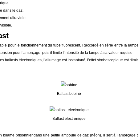
rique.
 dans le gaz.
ent ultraviolet.
visible.
ast
sable pour le fonctionnement du tube fluorescent. Raccordé en série entre la lampe e
ension pour l’amorçage, puis il limite l’intensité de la lampe à sa valeur requise.
des ballasts électroniques, l’allumage est instantané, l’effet stroboscopique est dimi
Ballast bobiné
Ballast électronique
un bilame prisonnier dans une petite ampoule de gaz (néon). Il sert à l’amorçage