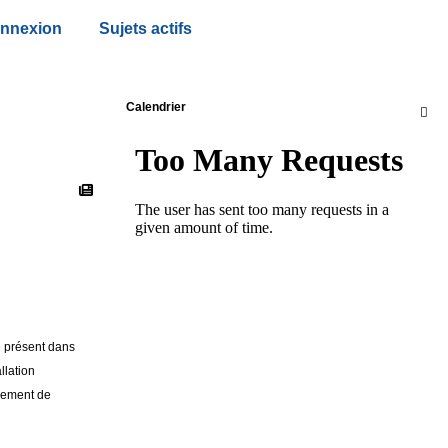
nnexion
Sujets actifs
Calendrier

e présent dans
llation
ngement de