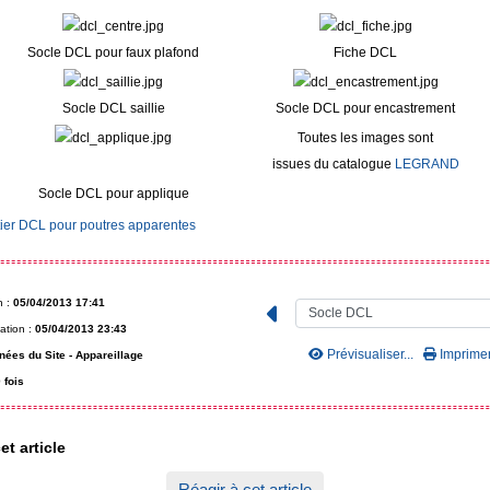
Socle DCL pour faux plafond
Fiche DCL
Socle DCL saillie
Socle DCL pour encastrement
Toutes les images sont
issues du catalogue
LEGRAND
Socle DCL pour applique
tier DCL pour poutres apparentes
n :
05/04/2013 17:41
ation :
05/04/2013 23:43
Prévisualiser...
Imprimer.
nées du Site -
Appareillage
 fois
et article
Réagir à cet article