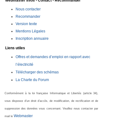
Webmaster infos - Contact - Recommander
Nous contacter
Recommander
Version texte
Mentions Légales
Inscription annuaire
Liens utiles
Offres et demandes d’emploi en rapport avec
l’électricité
Télécharger des schémas
La Charte du Forum
Conformément à la loi française Informatique et Libertés (article 34),
vous disposez d'un droit d'accès, de modification, de rectification et de
suppression des données vous concernant. Veuillez nous contacter par
Webmaster
mail le