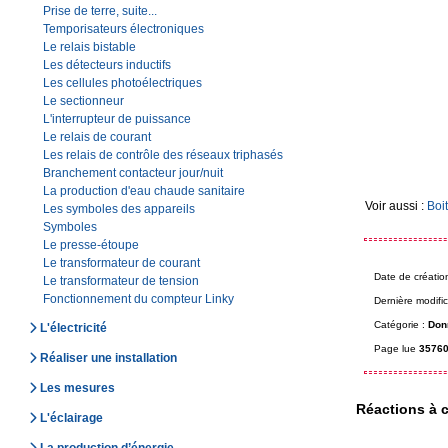
Prise de terre, suite...
Temporisateurs électroniques
Le relais bistable
Les détecteurs inductifs
Les cellules photoélectriques
Le sectionneur
L'interrupteur de puissance
Le relais de courant
Les relais de contrôle des réseaux triphasés
Branchement contacteur jour/nuit
La production d'eau chaude sanitaire
Voir aussi :
Boi
Les symboles des appareils
Symboles
Le presse-étoupe
Le transformateur de courant
Date de créatio
Le transformateur de tension
Fonctionnement du compteur Linky
Dernière modific
Catégorie :
Don
L'électricité
Page lue
35760
Réaliser une installation
Les mesures
Réactions à c
L'éclairage