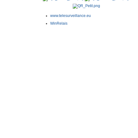
www.telesurveillance.eu
WinRelais