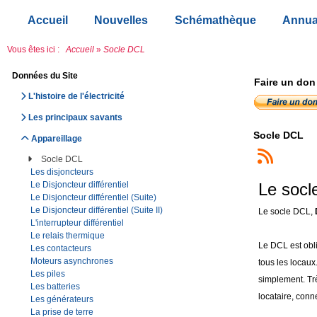
Accueil
Nouvelles
Schémathèque
Annua
Vous êtes ici :
Accueil
»
Socle DCL
Données du Site
Faire un don
L'histoire de l'électricité
Les principaux savants
Socle DCL
Appareillage
Socle DCL
Les disjoncteurs
Le socl
Le Disjoncteur différentiel
Le Disjoncteur différentiel (Suite)
Le Disjoncteur différentiel (Suite II)
Le socle DCL,
L'interrupteur différentiel
Le relais thermique
Le DCL est obli
Les contacteurs
Moteurs asynchrones
tous les locaux
Les piles
simplement. Tr
Les batteries
locataire, conn
Les générateurs
La prise de terre