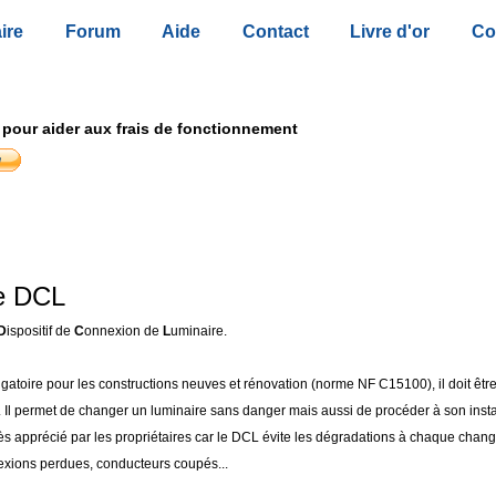
ire
Forum
Aide
Contact
Livre d'or
Co
 pour aider aux frais de fonctionnement
e DCL
D
ispositif de
C
onnexion de
L
uminaire.
gatoire pour les constructions neuves et rénovation (norme NF C15100), il doit êtr
. Il permet de changer un luminaire sans danger mais aussi de procéder à son insta
ès apprécié par les propriétaires car le DCL évite les dégradations à chaque cha
exions perdues, conducteurs coupés...