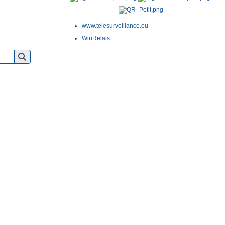
www.telesurveillance.eu
WinRelais