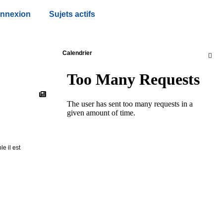
nnexion
Sujets actifs
Calendrier

e il est