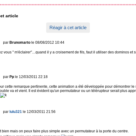
et article
Réagir à cet article
par
Brunomarto
le 08/08/2012 10:44
 vous " m'éclairer"....quand il y a croisement de fils, faut il utiliser des dominos et si 
par
Pp
le 12/03/2011 22:18
our cette remarque pertinente, cette animation a été développée pour démontrer l
double va et vient. Il est évident qu'un permutateur ou un télérupteur serait plus ap
par
lulu321
le 12/03/2011 21:56
 bien mais on peux faire plus simple avec un permutateur à la porte du centre.