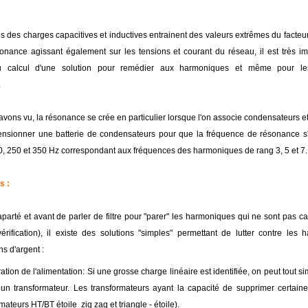
 des charges capacitives et inductives entrainent des valeurs extrêmes du facteu
onance agissant également sur les tensions et courant du réseau, il est très im
u calcul d'une solution pour remédier aux harmoniques et même pour le
.
ons vu, la résonance se crée en particulier lorsque l'on associe condensateurs et 
nsionner une batterie de condensateurs pour que la fréquence de résonance s'
0, 250 et 350 Hz correspondant aux fréquences des harmoniques de rang 3, 5 et 7.
s :
aparté et avant de parler de filtre pour "parer" les harmoniques qui ne sont pas 
érification), il existe des solutions "simples" permettant de lutter contre les
s d'argent :
tion de l'alimentation: Si une grosse charge linéaire est identifiée, on peut tout si
 un transformateur. Les transformateurs ayant la capacité de supprimer certai
mateurs HT/BT étoile  zig zag et triangle - étoile).