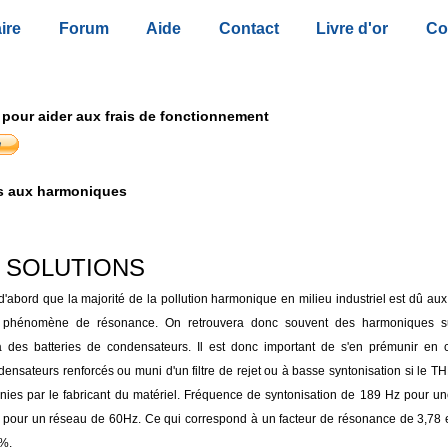
ire
Forum
Aide
Contact
Livre d'or
Co
 pour aider aux frais de fonctionnement
s aux harmoniques
S SOLUTIONS
d'abord que la majorité de la pollution harmonique en milieu industriel est dû a
 phénomène de résonance. On retrouvera donc souvent des harmoniques s
 des batteries de condensateurs. Il est donc important de s'en prémunir en c
densateurs renforcés ou muni d'un filtre de rejet ou à basse syntonisation si le T
finies par le fabricant du matériel. Fréquence de syntonisation de 189 Hz pour u
pour un réseau de 60Hz. Ce qui correspond à un facteur de résonance de 3,78 e
%.