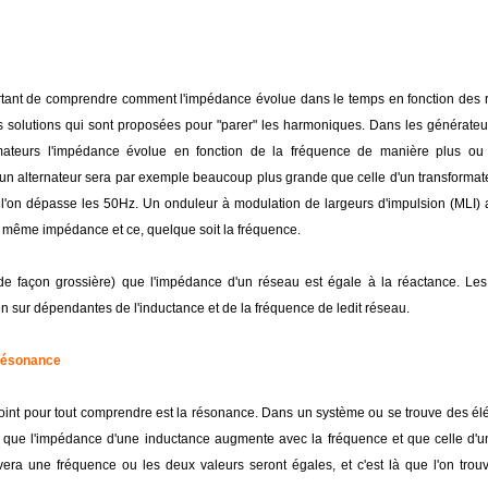
portant de comprendre comment l'impédance évolue dans le temps en fonction des 
 solutions qui sont proposées pour "parer" les harmoniques. Dans les générateur
formateurs l'impédance évolue en fonction de la fréquence de manière plus ou
un alternateur sera par exemple beaucoup plus grande que celle d'un transformat
l'on dépasse les 50Hz. Un onduleur à modulation de largeurs d'impulsion (MLI)
a même impédance et ce, quelque soit la fréquence.
de façon grossière) que l'impédance d'un réseau est égale à la réactance. Le
n sur dépendantes de l'inductance et de la fréquence de ledit réseau.
 résonance
int pour tout comprendre est la résonance. Dans un système ou se trouve des élé
vu que l'impédance d'une inductance augmente avec la fréquence et que celle d'
ivera une fréquence ou les deux valeurs seront égales, et c'est là que l'on trou