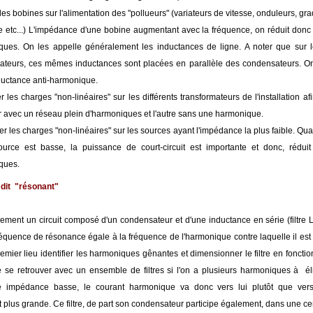
des bobines sur l'alimentation des "pollueurs" (variateurs de vitesse, onduleurs, gr
 etc...) L'impédance d'une bobine augmentant avec la fréquence, on réduit donc 
ues. On les appelle généralement les inductances de ligne. A noter que sur l
teurs, ces mêmes inductances sont placées en parallèle des condensateurs. O
ductance anti-harmonique.
er les charges "non-linéaires" sur les différents transformateurs de l'installation a
r avec un réseau plein d'harmoniques et l'autre sans une harmonique.
r les charges "non-linéaires" sur les sources ayant l'impédance la plus faible. Q
urce est basse, la puissance de court-circuit est importante et donc, réduit
ques.
f dit "résonant"
lement un circuit composé d'un condensateur et d'une inductance en série (filtre 
équence de résonance égale à la fréquence de l'harmonique contre laquelle il est ce
emier lieu identifier les harmoniques gênantes et dimensionner le filtre en fonction 
e se retrouver avec un ensemble de filtres si l'on a plusieurs harmoniques à élim
e impédance basse, le courant harmonique va donc vers lui plutôt que ver
 plus grande. Ce filtre, de part son condensateur participe également, dans une c