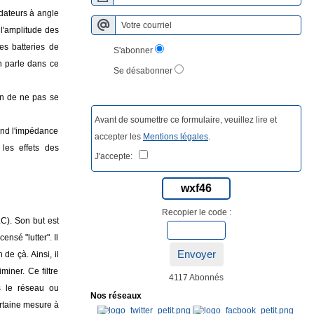
adateurs à angle
l'amplitude des
es batteries de
S'abonner
n parle dans ce
Se désabonner
fin de ne pas se
Avant de soumettre ce formulaire, veuillez lire et
uand l'impédance
accepter les
Mentions légales
.
 les effets des
J'accepte:
wxf46
Recopier le code :
LC). Son but est
nsé "lutter". Il
Envoyer
de çà. Ainsi, il
iner. Ce filtre
4117 Abonnés
s le réseau ou
Nos réseaux
ertaine mesure à