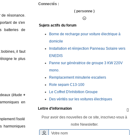
Connectés :
( personne )
r de résonance.
portant de s'en
Sujets actifs du forum
s batteries de
Borne de recharge pour voiture électrique à
domicile
Installation et réinjection Panneau Solaire vers
bobines, il faut
ENEDIS
éloigne le plus
Panne sur génératrice de groupe 3 KW 220V
mono.
Remplacement minuterie escaliers
Role sepam C13-100
Le Coffret D'inhibition Groupe
cadeaux (étude
+
Des vérités sur les voitures électriques
 harmoniques en
Lettre d'information

Pour avoir des nouvelles de ce site, inscrivez-vous à
mplement l'isolé
notre Newsletter.
nes harmoniques