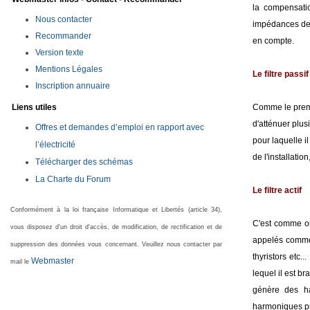
la compensati
Nous contacter
impédances des 
Recommander
en compte.
Version texte
Mentions Légales
Le filtre passif
Inscription annuaire
Comme le premie
Liens utiles
d'atténuer plus
Offres et demandes d’emploi en rapport avec
pour laquelle i
l’électricité
de l'installation
Télécharger des schémas
La Charte du Forum
Le filtre actif
Conformément à la loi française Informatique et Libertés (article 34),
C'est comme on
vous disposez d'un droit d'accès, de modification, de rectification et de
appelés comme 
suppression des données vous concernant. Veuillez nous contacter par
thyristors etc.
Webmaster
mail le
lequel il est b
génère des h
harmoniques pro