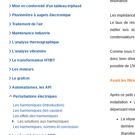
résonance.
Mise en conformité d’un tableau triphasé
Pluviomètre à augets électronique
Les impédances
Le taux de rés
Traitement de l'air
méfier lors d
Maintenance industrie
condensateurs
L'analyse thermographique
L'analyse vibratoire
Comme nous l'av
donc bien dime
Le transformateur HT/BT
possible de 15
Les moteurs
Le grafcet
Avant les filtre
Automatismes, les API
Après ce petit 
Perturbations électriques
installation
+
v
Les harmoniques (introduction)
dépensant moin
Les harmoniques (les causes)
Les effets des harmoniques
La sépara
Les solutions aux harmoniques
derrière
Les harmoniques, normes et conclusion
(transfor