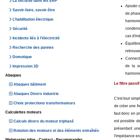
La sécurité dans les ERP
Ajouter 
Savoir-faire, savoir-être
de phase
L’habilitation électrique
harmoniq
condensa
Sécurité
cas d'in
Incidents liés à l’électricité
Équilibr
Recherche des pannes
retrouve
Domotique
Connecte
de la so
Impression 3D
harmoni
Abaques
Le filtre passi
Abaques bâtiment
Abaques Divers industrie
C'est tout simp
Choix protections transformateurs
de créer une fr
Calculettes moteurs
faut donc en pr
est possible d
Calculs divers du moteur triphasé
présentant un
Rotation des moteurs et des éléments entraînés
l'impédance est
Webmaster infos - Contact - Recommander