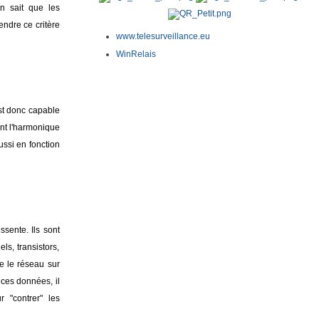
n sait que les
endre ce critère
www.telesurveillance.eu
WinRelais
est donc capable
ent l'harmonique
ussi en fonction
sente. Ils sont
s, transistors,
se le réseau sur
 ces données, il
"contrer" les