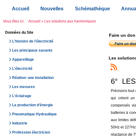
Accueil
Nouvelles
Schémathèque
Annua
Vous êtes ici :
Accueil
»
Les solutions aux harmoniques
Données du Site
Faire un don
L'histoire de l'électricité
Les principaux savants
Les solution
Appareillage
L'électricité
Réaliser une installation
6° LE
Les mesures
Précisons tout 
L'éclairage
qui créent un
La production d’énergie
compensés via
batteries à con
Pneumatique Hydraulique
aux limites dé
Industrie
50Hz et 227Hz 
Profession électricien
réactance de 7