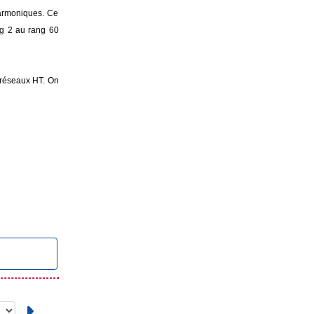
harmoniques. Ce
ng 2 au rang 60
s réseaux HT. On