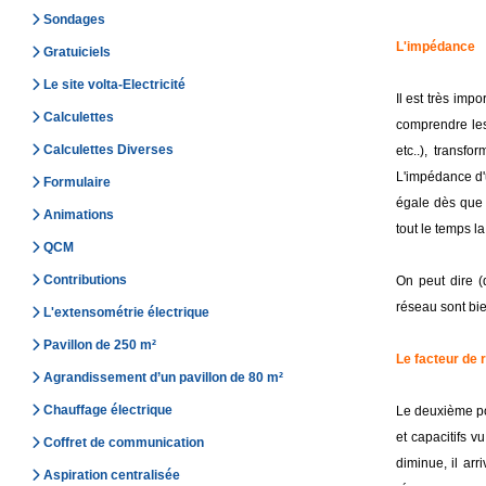
Sondages
L'impédance
Gratuiciels
Le site volta-Electricité
Il est très im
Calculettes
comprendre les
Calculettes Diverses
etc..), trans
L'impédance d'
Formulaire
égale dès que 
Animations
tout le temps l
QCM
Contributions
On peut dire (
réseau sont bie
L'extensométrie électrique
Pavillon de 250 m²
Le facteur de
Agrandissement d’un pavillon de 80 m²
Chauffage électrique
Le deuxième po
et capacitifs 
Coffret de communication
diminue, il arr
Aspiration centralisée