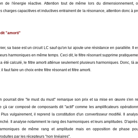
on de l'énergie réactive. Attention tout de même lors du dimensionnement, o
charges capacitives et inductives entrainent de la résonance, attention donc à pr
 dit "amorti"
r, sa base est un circuit LC sauf qu'on lui ajoute une résistance en parallèle. Il 
ieurs harmoniques en même temps. Ceci dit, le filtre résonant supprime pratiquem
l a été calculé, le filtre amorti atténue seulement plusieurs harmoniques. Donc, là a
, il faut faire un choix entre filtre résonant et filtre amorti.
 pourrait dire "le must du must" remarque son prix et sa mise en œuvre s'en res
çà car composé de composants dit "actif" comme les amplificateurs opérationnel
.. Plus vulgairement, il reprend la constitution d'un convertisseur modifié. Il analy
ranché. Il analyse notamment le rang des harmoniques et leurs amplitudes. D'après
armoniques de même rang et amplitude mais en opposition de phase pour 
duites par les récepteurs "non linéaires".