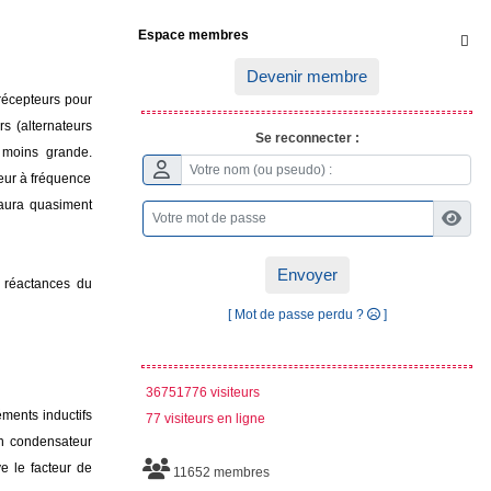
Espace membres

Devenir membre
récepteurs pour
s (alternateurs
Se reconnecter :
 moins grande.
eur à fréquence
 aura quasiment
Envoyer
s réactances du
[ Mot de passe perdu ?
]
36751776 visiteurs
ments inductifs
77 visiteurs en ligne
un condensateur
ve le facteur de
11652 membres