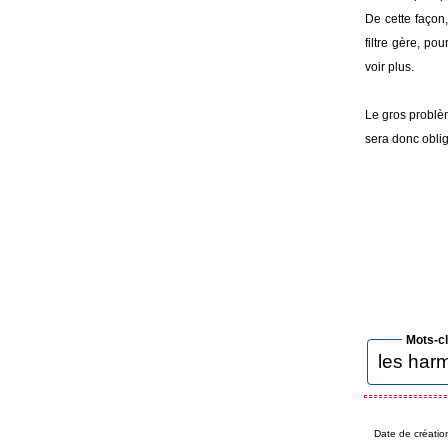
De cette façon
filtre gère, p
voir plus.
Le gros problèm
sera donc oblig
Mots-c
les har
Date de créatio