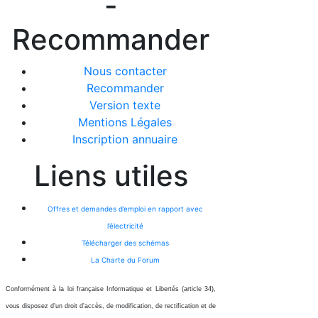
-
Recommander
Nous contacter
Recommander
Version texte
Mentions Légales
Inscription annuaire
Liens utiles
Offres et demandes d’emploi en rapport avec
l’électricité
Télécharger des schémas
La Charte du Forum
Conformément à la loi française Informatique et Libertés (article 34),
vous disposez d'un droit d'accès, de modification, de rectification et de