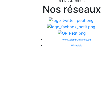
4117 Abonnés
Nos réseaux
www.telesurveillance.eu
WinRelais