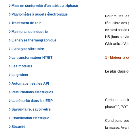
Mise en conformité d’un tableau triphasé
Pluviomètre à augets électronique
Pour toutes le
Traitement de l'air
l'équilibre de
ce n'est pas le
Maintenance industrie
HS (hors servic
L'analyse thermographique
(Voir article Vo
L'analyse vibratoire
Le transformateur HT/BT
1 - Moteur à co
Les moteurs
Le plus classiq
Le grafcet
Automatismes, les API
Perturbations électriques
Certaines anci
La sécurité dans les ERP
phase"1", "VY"
Savoir-faire, savoir-être
L’habilitation électrique
Conditions pour
Sécurité
la masse. Avant