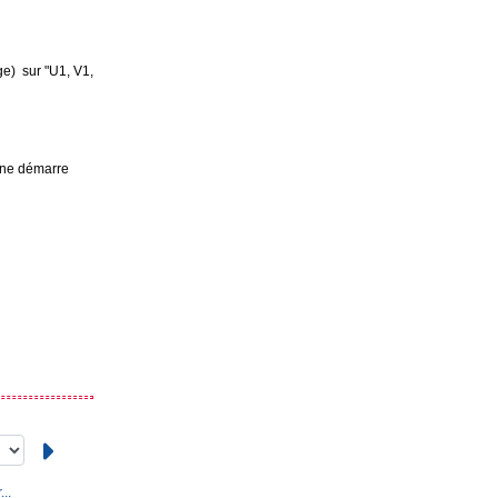
ge) sur "U1, V1,
i ne démarre
..