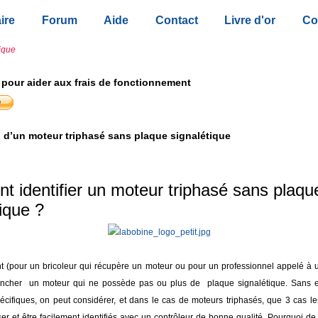
ire
Forum
Aide
Contact
Livre d'or
Co
tique
 pour aider aux frais de fonctionnement
n d’un moteur triphasé sans plaque signalétique
 identifier un moteur triphasé sans plaqu
ique ?
ent (pour un bricoleur qui récupère un moteur ou pour un professionnel appelé à
rancher un moteur qui ne possède pas ou plus de plaque signalétique. Sans e
pécifiques, on peut considérer, et dans le cas de moteurs triphasés, que 3 cas le
r et être facilement identifiés avec un contrôleur de bonne qualité. Pourquoi de