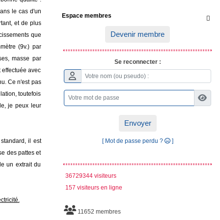
ans le cas d'un
Espace membres

ant, et de plus
Devenir membre
rcissements que
mètre (9v.) par
ases, masse par
Se reconnecter :
t effectuée avec
nu. Ce n'est pas
ation, toutefois
le, je peux leur
Envoyer
[ Mot de passe perdu ?
]
tandard, il est
se des pattes et
e un extrait du
36729344 visiteurs
157 visiteurs en ligne
tricité.
11652 membres