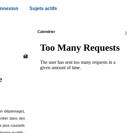
nnexion
Sujets actifs
Calendrier

e
 un dépannage),
ntrer dans des
s plus courants
 bonne qualité :