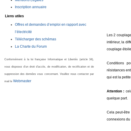
Mentions Légales
Inscription annuaire
Liens utiles
Offres et demandes d’emploi en rapport avec
l’électricité
Les 2 couplage
Télécharger des schémas
intérieur, la d
La Charte du Forum
couplage étoile 
Conformément à la loi française Informatique et Libertés (article 34),
Conditions pou
vous disposez d'un droit d'accès, de modification, de rectification et de
résistances en
suppression des données vous concernant. Veuillez nous contacter par
qui est la peti
Webmaster
mail le
Attention :
cel
quelque part.
Cela peut-être
connexions du s