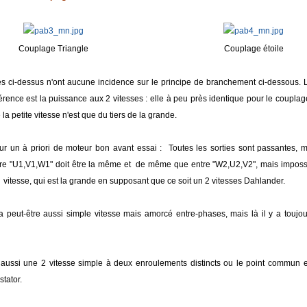
Couplage Triangle
Couplage étoile
s ci-dessus n'ont aucune incidence sur le principe de branchement ci-dessous. 
ifférence est la puissance aux 2 vitesses : elle à peu près identique pour le couplage
la petite vitesse n'est que du tiers de la grande.
r un à priori de moteur bon avant essai : Toutes les sorties sont passantes, ma
tre "U1,V1,W1" doit être la même et de même que entre "W2,U2,V2", mais imposs
te vitesse, qui est la grande en supposant que ce soit un 2 vitesses Dahlander.
a peut-être aussi simple vitesse mais amorcé entre-phases, mais là il y a toujou
 aussi une 2 vitesse simple à deux enroulements distincts ou le point commun es
tator.