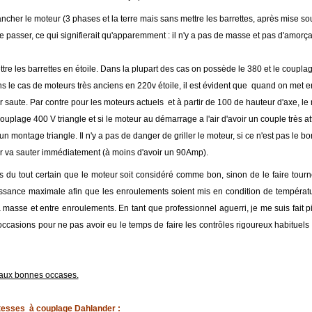
ancher le moteur (3 phases et la terre mais sans mettre les barrettes, après mise so
se passer, ce qui signifierait qu'apparemment : il n'y a pas de masse et pas d'amorç
ttre les barrettes en étoile. Dans la plupart des cas on possède le 380 et le couplage
s le cas de moteurs très anciens en 220v étoile, il est évident que quand on met en
 saute. Par contre pour les moteurs actuels et à partir de 100 de hauteur d'axe, le
couplage 400 V triangle et si le moteur au démarrage a l'air d'avoir un couple très a
n montage triangle. Il n'y a pas de danger de griller le moteur, si ce n'est pas le b
 va sauter immédiatement (à moins d'avoir un 90Amp).
as du tout certain que le moteur soit considéré comme bon, sinon de le faire tou
ssance maximale afin que les enroulements soient mis en condition de températur
 masse et entre enroulements. En tant que professionnel aguerri, je me suis fait p
occasions pour ne pas avoir eu le temps de faire les contrôles rigoureux habitue
n aux bonnes occases.
itesses à couplage Dahlander :