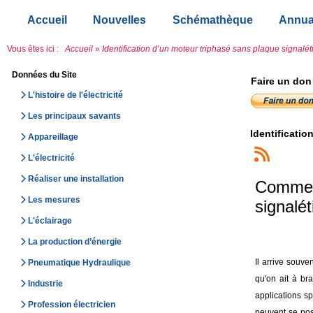
Accueil
Nouvelles
Schémathèque
Annua
Vous êtes ici :
Accueil
»
Identification d’un moteur triphasé sans plaque signalé
Données du Site
Faire un don
L'histoire de l'électricité
Les principaux savants
Identificatio
Appareillage
L'électricité
Réaliser une installation
Comment
Les mesures
signalét
L'éclairage
La production d’énergie
Il arrive souv
Pneumatique Hydraulique
qu'on ait à b
Industrie
applications s
Profession électricien
peuvent se pose