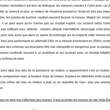
onction ohmmètre il est bon de distinguer les mesures exactes à l’ohm près, car d
illé ou amorcé et pour un moteur de moyenne puissance l'écart est très peu import
ides, les pointes de touches oxydées peuvent fausser la mesure. Malgré les éclai
 il se peut aussi qu'on n'arrive pas au résultat espéré, car souvent hélas l'ohm
pas suffisant pour détecter certains défauts intermittents (amorçage entre-ph
 pour cela aussi que dans un atelier de bobinage qui se respecte cette mesure es
 fixes plus performants en alternatif 230v. et la mesure d'isolement en 2500v; conti
faire des schémas qui pourraient être mal interprétés et dangereux pour la manipul
ionnel confronté souvent à ce problème et qui voudrait avoir un résultat infaillib
e schéma de base.
 avoir déjà une idée de la puissance du moteur, si apparemment c'est un moteur s
e comparaison avec la hauteur d'axe du moteur (hauteur en millimètre entre la ba
u'au milieu de l'axe du moteur à plat) ou du diamètre de l'axe avec par exempl
nt.
eur ne gère pas l'affichage des images, il faut accepter les popups du site Volta-Élec