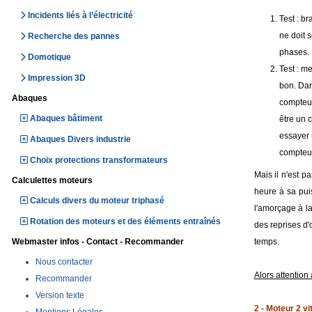
Incidents liés à l’électricité
Test : br
ne doit 
Recherche des pannes
phases.
Domotique
Test : me
Impression 3D
bon. Dan
Abaques
compteur
Abaques bâtiment
être un 
essayer u
Abaques Divers industrie
compteur
Choix protections transformateurs
Mais il n'est p
Calculettes moteurs
heure à sa pui
Calculs divers du moteur triphasé
l'amorçage à la
Rotation des moteurs et des éléments entraînés
des reprises d'
Webmaster infos - Contact - Recommander
temps.
Nous contacter
Alors attentio
Recommander
Version texte
2 - Moteur 2 v