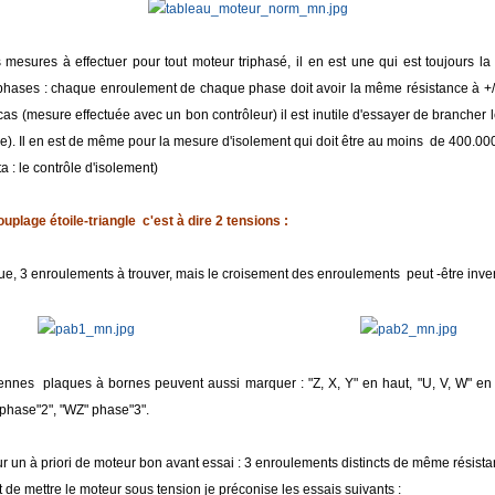
s mesures à effectuer pour tout moteur triphasé, il en est une qui est toujours l
s phases : chaque enroulement de chaque phase doit avoir la même résistance à +/-
 cas (mesure effectuée avec un bon contrôleur) il est inutile d'essayer de brancher l
e). Il en est de même pour la mesure d'isolement qui doit être au moins de 400.0
lta : le contrôle d'isolement)
uplage étoile-triangle c'est à dire 2 tensions :
ue, 3 enroulements à trouver, mais le croisement des enroulements peut -être inve
ennes plaques à bornes peuvent aussi marquer : "Z, X, Y" en haut, "U, V, W" en
 phase"2", "WZ" phase"3".
 un à priori de moteur bon avant essai : 3 enroulements distincts de même résista
 de mettre le moteur sous tension je préconise les essais suivants :