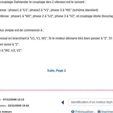
couplage Dahlander le couplage des 2 vitesses est le suivant :
itesse : phase1 à "U1", phase2 à "V1", phase 3 à "W1" (schéma standard)
itesse : phase1 à "W2", phase 2 à "U2", phase 3 à "V2", et couplage étoile (boucla
plus simple est de commencer à :
 essai en branchant à "U1, V1, W1". Si le moteur démarre très bien passer à "2". S'
er aussi à "2".
 à "W2, U2, V2".
Suite, Page 2
n :
07/12/2008 12:13
ation :
22/11/2009 19:42
Prévisualiser...
Imprimer.
s moteurs