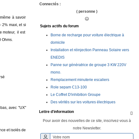
Connectés :
( personne )
a même à savoir
 2% maxi, et si
Sujets actifs du forum
e moteur, il est
Borne de recharge pour voiture électrique à
00 Ohms.
domicile
Installation et réinjection Panneau Solaire vers
ENEDIS
Panne sur génératrice de groupe 3 KW 220V
mono.
rsé
Remplacement minuterie escaliers
Role sepam C13-100
Le Coffret D'inhibition Groupe
Des vérités sur les voitures électriques
 bas, avec "UX"
Lettre d'information

Pour avoir des nouvelles de ce site, inscrivez-vous à
notre Newsletter.
nce et isolés de