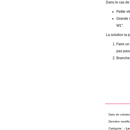
Dans le cas de 
Petite v
Grande v
W1".
La solution la 
Faire un
pas pass
Brancher
Date de créatio
Dernière modific
Catégorie :
-
Le