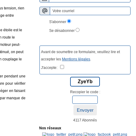
us tension, rien
age entre
S'abonner
 étoile est le
Se désabonner
 route le
 moteur peut-
Avant de soumettre ce formulaire, veuillez lire et
tténué, on peut
accepter les
Mentions légales
.
on couplage le
J'accepte:
rner pendant une
ZyeYb
e pour vérifier
iéger en faisant
Recopier le code :
ls par manque de
Envoyer
4117 Abonnés
Nos réseaux