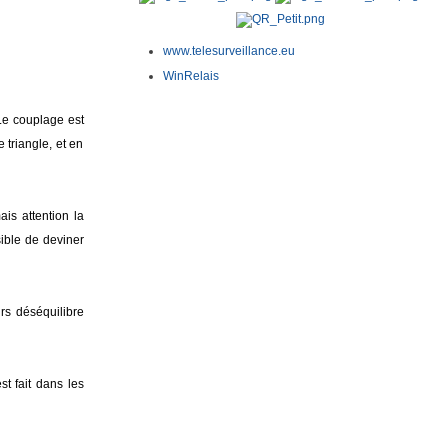
www.telesurveillance.eu
WinRelais
Le couplage est
 triangle, et en
is attention la
ible de deviner
rs déséquilibre
t fait dans les