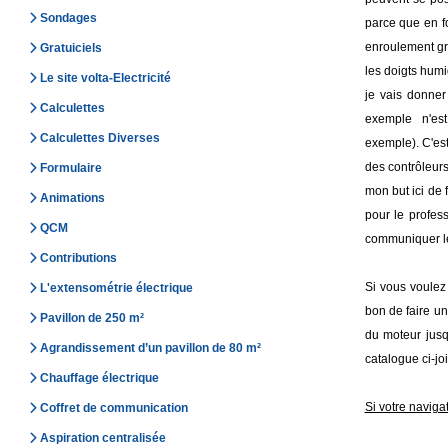
Sondages
parce que en f
enroulement gr
Gratuiciels
les doigts hum
Le site volta-Electricité
je vais donner
Calculettes
exemple n'est 
Calculettes Diverses
exemple). C'est
des contrôleurs
Formulaire
mon but ici de 
Animations
pour le profess
QCM
communiquer l
Contributions
Si vous voulez
L'extensométrie électrique
bon de faire un
Pavillon de 250 m²
du moteur jusq
Agrandissement d’un pavillon de 80 m²
catalogue ci-joi
Chauffage électrique
Si votre navigat
Coffret de communication
Aspiration centralisée