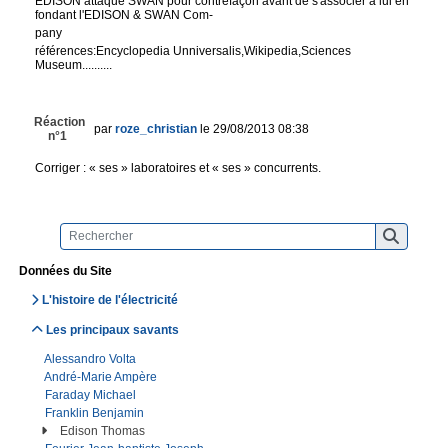
EDISON attaque SWAN pour contrefaçon avant de s'associer à lui en
fondant l'EDISON & SWAN Com-
pany
références:Encyclopedia Unniversalis,Wikipedia,Sciences
Museum..........
Réaction
par
roze_christian
le 29/08/2013 08:38
n°1
Corriger : « ses » laboratoires et « ses » concurrents.
Données du Site
L'histoire de l'électricité
Les principaux savants
Alessandro Volta
André-Marie Ampère
Faraday Michael
Franklin Benjamin
Edison Thomas