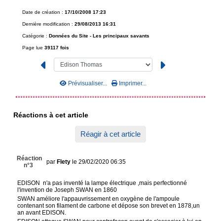
Date de création :
17/10/2008 17:23
Dernière modification :
29/08/2013 16:31
Catégorie :
Données du Site -
Les principaux savants
Page lue
39117 fois
Prévisualiser...
Imprimer...
Réactions à cet article
Réagir à cet article
Réaction
par
Flety
le 29/02/2020 06:35
n°3
EDISON n'a pas inventé la lampe électrique ,mais perfectionné
l'invention de Joseph SWAN en 1860
SWAN améliore l'appauvrissement en oxygène de l'ampoule
contenant son filament de carbone et dépose son brevet en 1878,un
an avant EDISON.