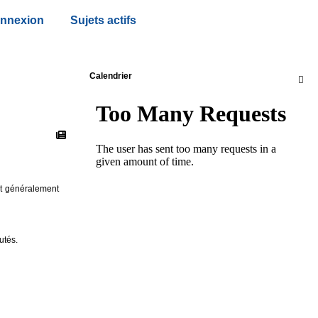
nnexion
Sujets actifs
Calendrier

nt généralement
utés.