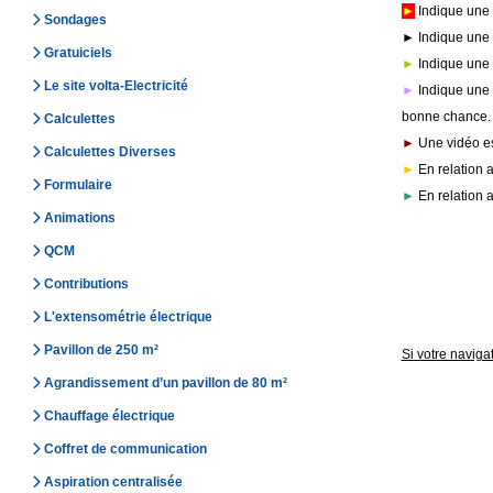
►
Indique une r
Sondages
► Indique une 
Gratuiciels
►
Indique une 
Le site volta-Electricité
►
Indique une e
bonne chance.
Calculettes
►
Une vidéo est
Calculettes Diverses
►
En relation 
Formulaire
►
En relation a
Animations
QCM
Contributions
L'extensométrie électrique
Pavillon de 250 m²
Si votre navigat
Agrandissement d’un pavillon de 80 m²
Chauffage électrique
Coffret de communication
Aspiration centralisée