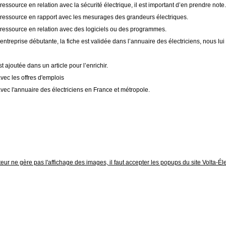
essource en relation avec la sécurité électrique, il est important d’en prendre note.
ressource en rapport avec les mesurages des grandeurs électriques.
ressource en relation avec des logiciels ou des programmes.
ntreprise débutante, la fiche est validée dans l’annuaire des électriciens, nous lu
 ajoutée dans un article pour l’enrichir.
avec les offres d'emplois
vec l'annuaire des électriciens en France et métropole.
eur ne gère pas l'affichage des images, il faut accepter les popups du site Volta-Éle