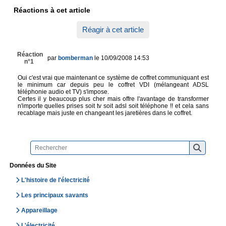
Réactions à cet article
Réagir à cet article
Réaction
par
bomberman
le 10/09/2008 14:53
n°1
Oui c'est vrai que maintenant ce système de coffret communiquant est
le minimum car depuis peu le coffret VDI (mélangeant ADSL
téléphonie audio et TV) s'impose.
Certes il y beaucoup plus cher mais offre l'avantage de transformer
n'importe quelles prises soit tv soit adsl soit téléphone !! et cela sans
recablage mais juste en changeant les jaretières dans le coffret.
Données du Site
L'histoire de l'électricité
Les principaux savants
Appareillage
L'électricité