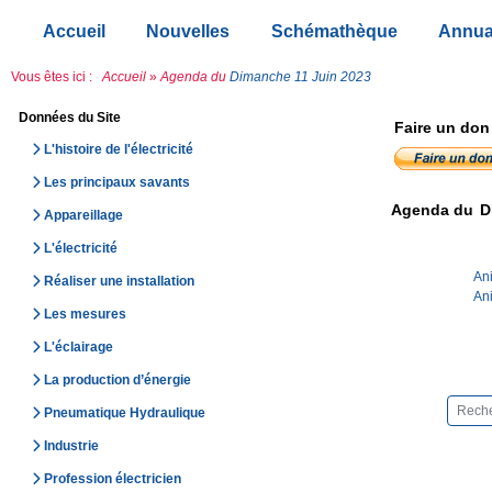
Accueil
Nouvelles
Schémathèque
Annua
Vous êtes ici :
Accueil
»
Agenda du
Dimanche 11 Juin 2023
Données du Site
Faire un don
L'histoire de l'électricité
Les principaux savants
Agenda du
D
Appareillage
L'électricité
Ani
Réaliser une installation
Ani
Les mesures
L'éclairage
La production d’énergie
Pneumatique Hydraulique
Industrie
Profession électricien