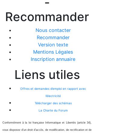
-
Recommander
Nous contacter
Recommander
Version texte
Mentions Légales
Inscription annuaire
Liens utiles
Offres et demandes d’emploi en rapport avec
l’électricité
Télécharger des schémas
La Charte du Forum
Conformément à la loi française Informatique et Libertés (article 34),
vous disposez d'un droit d'accès, de modification, de rectification et de