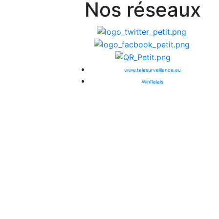
Nos réseaux
www.telesurveillance.eu
WinRelais