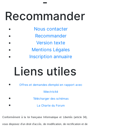
-
Recommander
Nous contacter
Recommander
Version texte
Mentions Légales
Inscription annuaire
Liens utiles
Offres et demandes d’emploi en rapport avec
l’électricité
Télécharger des schémas
La Charte du Forum
Conformément à la loi française Informatique et Libertés (article 34),
vous disposez d'un droit d'accès, de modification, de rectification et de