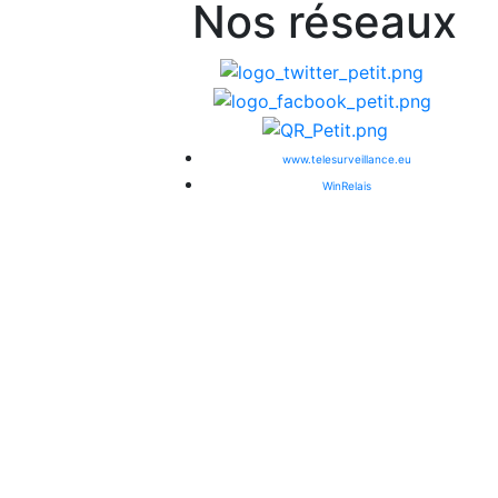
Nos réseaux
www.telesurveillance.eu
WinRelais