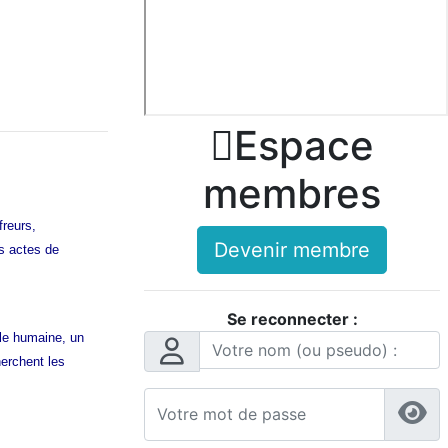

Espace
membres
freurs,
Devenir membre
es actes de
Se reconnecter :
ille humaine, un
herchent les