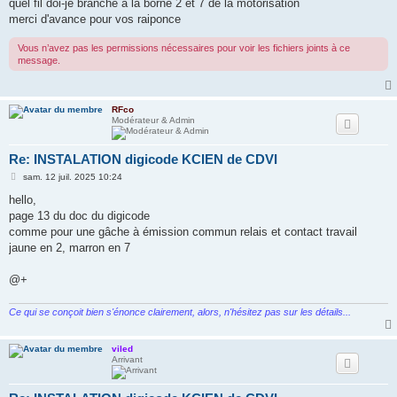
quel fil doi-je branche a la borne 2 et 7 de la motorisation
merci d'avance pour vos raiponce
Vous n’avez pas les permissions nécessaires pour voir les fichiers joints à ce
message.
RFco
Modérateur & Admin
Re: INSTALATION digicode KCIEN de CDVI
M
sam. 12 juil. 2025 10:24
e
s
hello,
s
page 13 du doc du digicode
a
g
comme pour une gâche à émission commun relais et contact travail
e
jaune en 2, marron en 7
@+
Ce qui se conçoit bien s'énonce clairement, alors, n'hésitez pas sur les détails...
viled
Arrivant