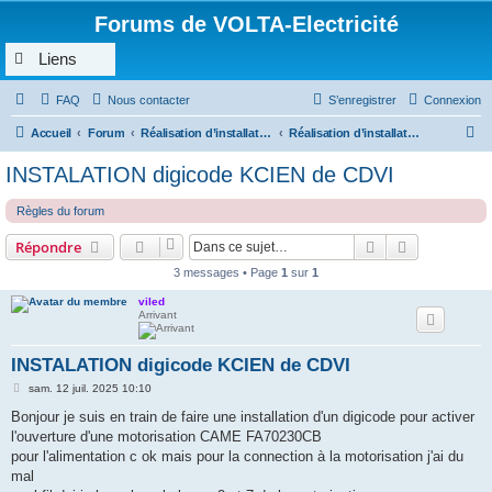
Forums de VOLTA-Electricité
Liens
FAQ
Nous contacter
S’enregistrer
Connexion
R
Accueil
Forum
Réalisation d’installations ou extensions, aide par professionnels et initiés
Réalisation d’installation bâtiment et tertiaire
e
INSTALATION digicode KCIEN de CDVI
c
Règles du forum
h
e
Rechercher
Recherche 
Répondre
r
3 messages • Page
1
sur
1
c
viled
Arrivant
h
e
INSTALATION digicode KCIEN de CDVI
r
M
sam. 12 juil. 2025 10:10
e
s
Bonjour je suis en train de faire une installation d'un digicode pour activer
s
l'ouverture d'une motorisation CAME FA70230CB
a
g
pour l'alimentation c ok mais pour la connection à la motorisation j'ai du
e
mal