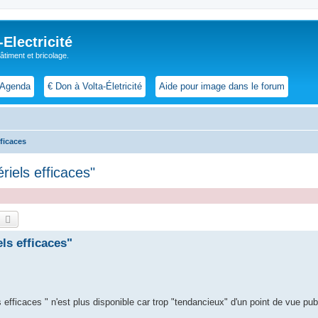
lectricité
 bâtiment et bricolage.
Agenda
€ Don à Volta-Életricité
Aide pour image dans le forum
fficaces
riels efficaces"
echercher
Recherche avancée
ls efficaces"
efficaces " n'est plus disponible car trop "tendancieux" d'un point de vue publi