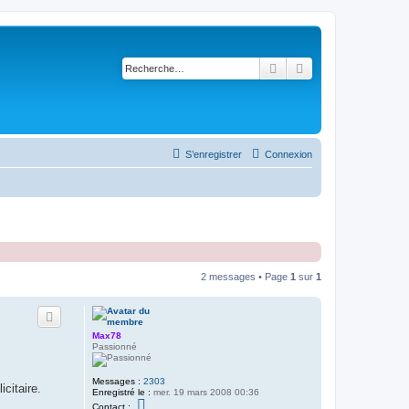
Rechercher
Recherche avancé
S’enregistrer
Connexion
2 messages • Page
1
sur
1
Max78
Passionné
Messages :
2303
citaire.
Enregistré le :
mer. 19 mars 2008 00:36
C
Contact :