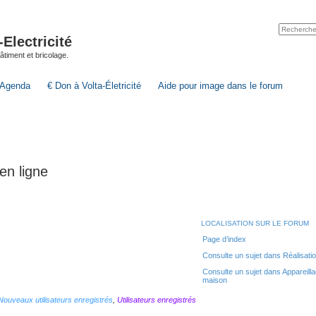
lectricité
 bâtiment et bricolage.
Agenda
€ Don à Volta-Életricité
Aide pour image dans le forum
en ligne
LOCALISATION SUR LE FORUM
Page d’index
Consulte un sujet dans Réalisation 
Consulte un sujet dans Appareillag
maison
Nouveaux utilisateurs enregistrés
,
Utilisateurs enregistrés