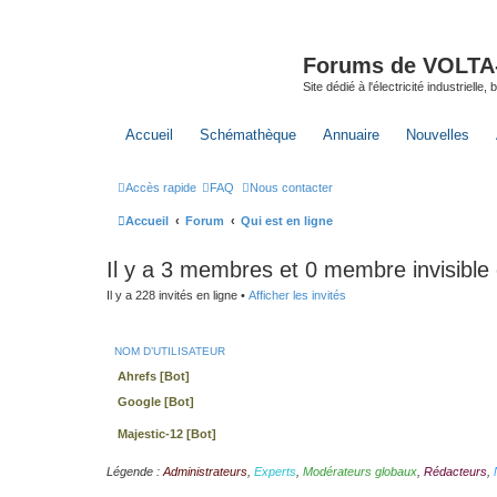
Forums de VOLTA-E
Site dédié à l'électricité industrielle,
Accueil
Schémathèque
Annuaire
Nouvelles
Accès rapide
FAQ
Nous contacter
Accueil
Forum
Qui est en ligne
Il y a 3 membres et 0 membre invisible 
Il y a 228 invités en ligne •
Afficher les invités
NOM D’UTILISATEUR
Ahrefs [Bot]
Google [Bot]
Majestic-12 [Bot]
Légende :
Administrateurs
,
Experts
,
Modérateurs globaux
,
Rédacteurs
,