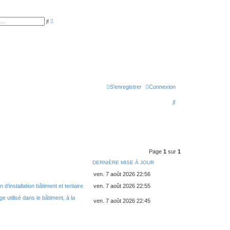
R
R
e
e
c
c
h
h
e
e
r
r
c
c
h
h
e
e
a
r
v
a
S’enregistrer
Connexion
n
c
é
R
e
e
c
h
e
Page
1
sur
1
DERNIÈRE MISE À JOUR
r
ven. 7 août 2026 22:56
c
d’installation bâtiment et tertiaire
ven. 7 août 2026 22:55
h
e utilisé dans le bâtiment, à la
e
ven. 7 août 2026 22:45
r