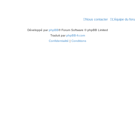
Nous contacter
L’équipe du for
Développé par
phpBB
® Forum Software © phpBB Limited
Traduit par
phpBB-fr.com
Confidentialité
|
Conditions