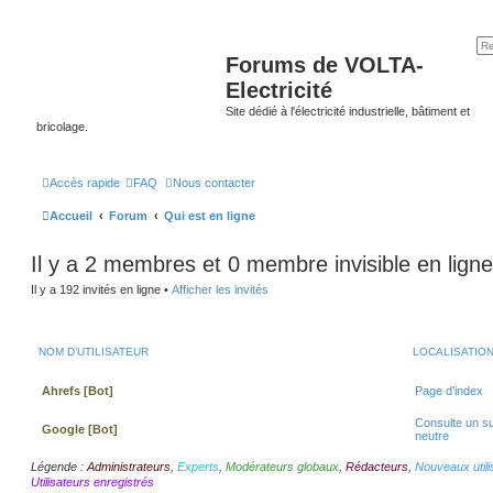
Forums de VOLTA-
Electricité
Site dédié à l'électricité industrielle, bâtiment et
bricolage.
Accès rapide
FAQ
Nous contacter
Accueil
Forum
Qui est en ligne
Il y a 2 membres et 0 membre invisible en ligne
Il y a 192 invités en ligne •
Afficher les invités
NOM D’UTILISATEUR
LOCALISATIO
Ahrefs [Bot]
Page d’index
Consulte un s
Google [Bot]
neutre
Légende :
Administrateurs
,
Experts
,
Modérateurs globaux
,
Rédacteurs
,
Nouveaux utili
Utilisateurs enregistrés