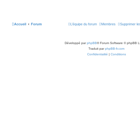
Accueil
Forum
L’équipe du forum
Membres
Supprimer le
Développé par
phpBB
® Forum Software © phpBB L
Traduit par
phpBB-fr.com
Confidentialité
|
Conditions