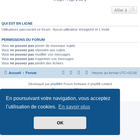
Aller à
QUI EST EN LIGNE
Utilisateurs parcourant ce forum : Aucun utilisateur enregistré et 1 invité
PERMISSIONS DU FORUM
Vous
ne pouvez pas
poster de nouveaux sujets
Vous
ne pouvez pas
répondre aux sujets
Vous
ne pouvez pas
modifier vos messages
Vous
ne pouvez pas
supprimer vos messages
Vous
ne pouvez pas
joindre des fichiers
Accueil
Forum
Heures au format
UTC+02:00
Développé par
phpBB
® Forum Software © phpBB Limited
Traduit par
phpBB-fr.com
Confidentialité
|
Conditions
En poursuivant votre navigation, vous acceptez
l’utilisation de cookies.
En savoir plus
OK