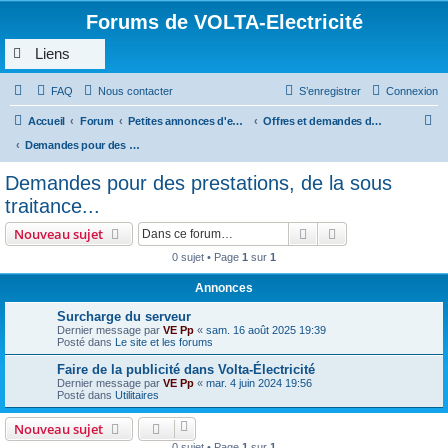
Forums de VOLTA-Electricité
Liens
FAQ
Nous contacter
S’enregistrer
Connexion
R
Accueil
Forum
Petites annonces d'emploi, de demande de prestations, sous traitance...
Offres et demandes d’emploi, prestations, sous traitance en rapport avec l’électricité
e
Demandes pour des prestations, de la sous traitance...
c
Demandes pour des prestations, de la sous
h
traitance...
e
Rechercher
Recherche avanc
Nouveau sujet
r
0 sujet • Page
1
sur
1
c
Annonces
h
e
Surcharge du serveur
Dernier message par
VE Pp
«
sam. 16 août 2025 19:39
r
Posté dans
Le site et les forums
Faire de la publicité dans Volta-Électricité
Dernier message par
VE Pp
«
mar. 4 juin 2024 19:56
Posté dans
Utilitaires
Nouveau sujet
0 sujet • Page
1
sur
1