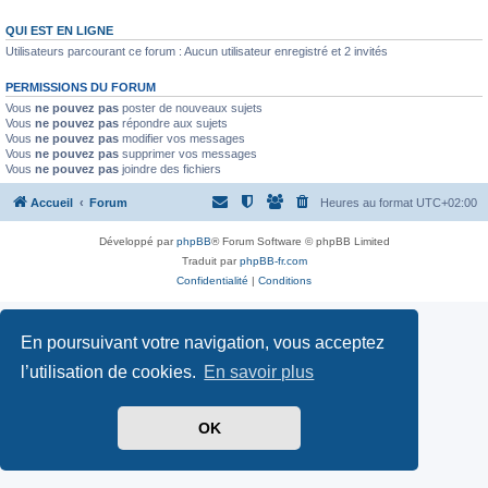
QUI EST EN LIGNE
Utilisateurs parcourant ce forum : Aucun utilisateur enregistré et 2 invités
PERMISSIONS DU FORUM
Vous
ne pouvez pas
poster de nouveaux sujets
Vous
ne pouvez pas
répondre aux sujets
Vous
ne pouvez pas
modifier vos messages
Vous
ne pouvez pas
supprimer vos messages
Vous
ne pouvez pas
joindre des fichiers
Accueil
Forum
Heures au format
UTC+02:00
Développé par
phpBB
® Forum Software © phpBB Limited
Traduit par
phpBB-fr.com
Confidentialité
|
Conditions
En poursuivant votre navigation, vous acceptez
l’utilisation de cookies.
En savoir plus
OK