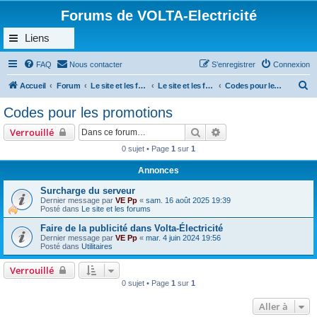
Forums de VOLTA-Electricité
Liens
FAQ
Nous contacter
S’enregistrer
Connexion
R
Accueil
Forum
Le site et les forums de VOLTA-Électricité
Le site et les forums
Codes pour les promotions
e
Codes pour les promotions
c
Rechercher
Recherche avancée
Verrouillé
h
0 sujet • Page
1
sur
1
e
Annonces
r
c
Surcharge du serveur
Dernier message par
VE Pp
«
sam. 16 août 2025 19:39
h
Posté dans
Le site et les forums
e
Faire de la publicité dans Volta-Électricité
Dernier message par
VE Pp
«
mar. 4 juin 2024 19:56
r
Posté dans
Utilitaires
Verrouillé
0 sujet • Page
1
sur
1
Aller à