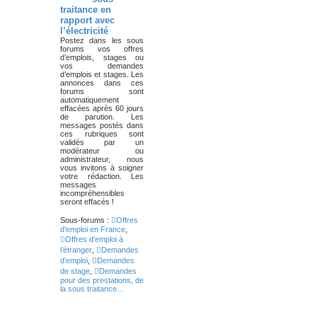
traitance en
rapport avec
l’électricité
Postez dans les sous
forums vos offres
d’emplois, stages ou
vos demandes
d’emplois et stages. Les
annonces dans ces
forums sont
automatiquement
effacées après 60 jours
de parution. Les
messages postés dans
ces rubriques sont
validés par un
modérateur ou
administrateur, nous
vous invitons à soigner
votre rédaction. Les
messages
incompréhensibles
seront effacés !
Sous-forums :
Offres
d’emploi en France
,
Offres d’emploi à
l’étranger
,
Demandes
d’emploi
,
Demandes
de stage
,
Demandes
pour des prestations, de
la sous traitance...