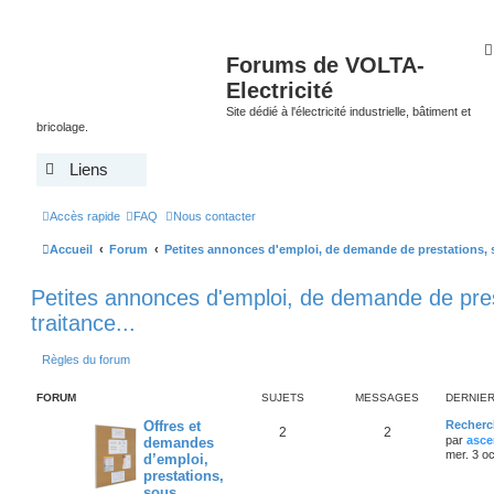
Forums de VOLTA-
Electricité
Site dédié à l'électricité industrielle, bâtiment et
bricolage.
Liens
Accès rapide
FAQ
Nous contacter
Accueil
Forum
Petites annonces d'emploi, de demande de prestations, s
Petites annonces d'emploi, de demande de pres
traitance...
Règles du forum
FORUM
SUJETS
MESSAGES
DERNIE
Offres et
Recherc
2
2
par
asce
demandes
mer. 3 o
d’emploi,
prestations,
sous