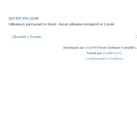
QUI EST EN LIGNE
Utilisateurs parcourant ce forum : Aucun utilisateur enregistré et 1 invité
Accueil
Forum
Développé par
phpBB
® Forum Software © phpBB L
Traduit par
phpBB-fr.com
Confidentialité
|
Conditions