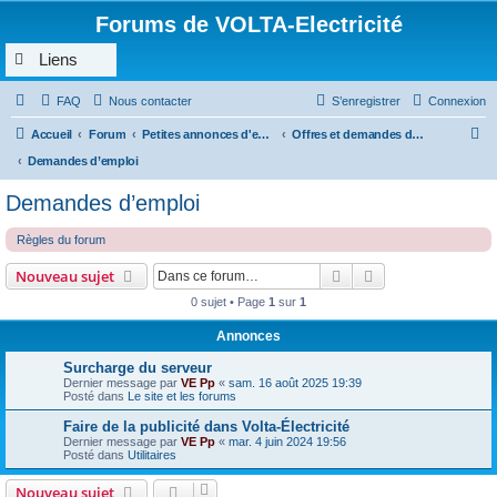
Forums de VOLTA-Electricité
Liens
FAQ
Nous contacter
S’enregistrer
Connexion
R
Accueil
Forum
Petites annonces d'emploi, de demande de prestations, sous traitance...
Offres et demandes d’emploi, prestations, sous traitance en rapport avec l’électricité
e
Demandes d’emploi
c
Demandes d’emploi
h
Règles du forum
e
r
Rechercher
Recherche avanc
Nouveau sujet
c
0 sujet • Page
1
sur
1
h
Annonces
e
Surcharge du serveur
r
Dernier message par
VE Pp
«
sam. 16 août 2025 19:39
Posté dans
Le site et les forums
Faire de la publicité dans Volta-Électricité
Dernier message par
VE Pp
«
mar. 4 juin 2024 19:56
Posté dans
Utilitaires
Nouveau sujet