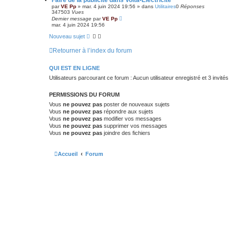
c
par
VE Pp
»
mar. 4 juin 2024 19:56
» dans
Utilitaires
0
Réponses
é
347503
Vues
e
Dernier message
par
VE Pp
mar. 4 juin 2024 19:56
Nouveau sujet
Retourner à l’index du forum
QUI EST EN LIGNE
Utilisateurs parcourant ce forum : Aucun utilisateur enregistré et 3 invités
PERMISSIONS DU FORUM
Vous
ne pouvez pas
poster de nouveaux sujets
Vous
ne pouvez pas
répondre aux sujets
Vous
ne pouvez pas
modifier vos messages
Vous
ne pouvez pas
supprimer vos messages
Vous
ne pouvez pas
joindre des fichiers
Accueil
Forum