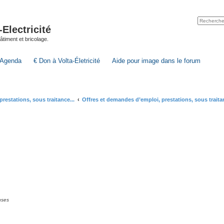
lectricité
 bâtiment et bricolage.
Agenda
€ Don à Volta-Életricité
Aide pour image dans le forum
estations, sous traitance...
Offres et demandes d’emploi, prestations, sous traitan
nses