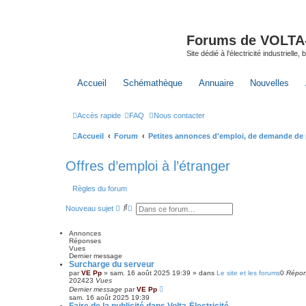
Forums de VOLTA-E
Site dédié à l'électricité industrielle,
Accueil
Schémathèque
Annuaire
Nouvelles
Accès rapide
FAQ
Nous contacter
Accueil
Forum
Petites annonces d'emploi, de demande de pr
Offres d’emploi à l’étranger
Règles du forum
R
R
Nouveau sujet
e
e
c
c
h
h
Annonces
e
e
Réponses
r
r
Vues
c
c
Dernier message
Surcharge du serveur
h
h
e
e
par
VE Pp
»
sam. 16 août 2025 19:39
» dans
Le site et les forums
0
Répo
r
a
202423
Vues
v
Dernier message
par
VE Pp
a
sam. 16 août 2025 19:39
n
Faire de la publicité dans Volta-Électricité