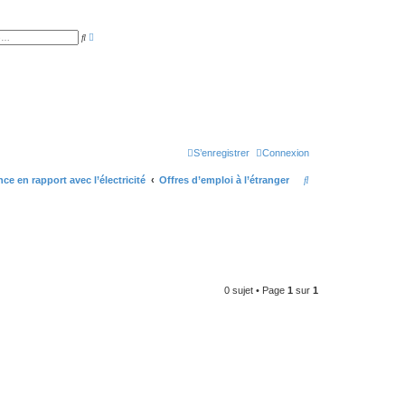
R
R
e
e
c
c
h
h
e
e
r
r
c
c
h
h
e
e
a
r
v
a
S’enregistrer
Connexion
n
c
é
R
ce en rapport avec l’électricité
Offres d’emploi à l’étranger
e
e
c
h
e
r
0 sujet • Page
1
sur
1
c
h
e
r