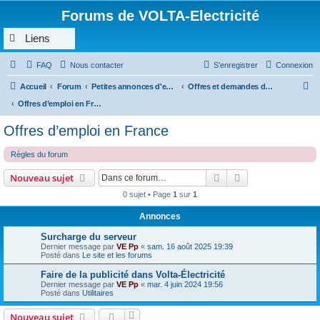
Forums de VOLTA-Electricité
Liens
FAQ
Nous contacter
S’enregistrer
Connexion
R
Accueil
Forum
Petites annonces d'emploi, de demande de prestations, sous traitance...
Offres et demandes d’emploi, prestations, sous traitance en rapport avec l’électricité
e
Offres d’emploi en France
c
Offres d’emploi en France
h
Règles du forum
e
r
Rechercher
Recherche avanc
Nouveau sujet
c
0 sujet • Page
1
sur
1
h
Annonces
e
Surcharge du serveur
r
Dernier message par
VE Pp
«
sam. 16 août 2025 19:39
Posté dans
Le site et les forums
Faire de la publicité dans Volta-Électricité
Dernier message par
VE Pp
«
mar. 4 juin 2024 19:56
Posté dans
Utilitaires
Nouveau sujet