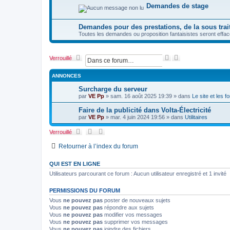
Demandes de stage
Demandes pour des prestations, de la sous trait
Toutes les demandes ou proposition fantaisistes seront effac
R
R
Verrouillé
e
e
c
c
ANNONCES
h
h
e
e
Surcharge du serveur
r
r
par
VE Pp
»
sam. 16 août 2025 19:39
» dans
Le site et les 
c
c
h
h
Faire de la publicité dans Volta-Électricité
e
e
par
VE Pp
»
mar. 4 juin 2024 19:56
» dans
Utilitaires
r
a
v
Verrouillé
a
n
Retourner à l’index du forum
c
é
QUI EST EN LIGNE
e
Utilisateurs parcourant ce forum : Aucun utilisateur enregistré et 1 invité
PERMISSIONS DU FORUM
Vous
ne pouvez pas
poster de nouveaux sujets
Vous
ne pouvez pas
répondre aux sujets
Vous
ne pouvez pas
modifier vos messages
Vous
ne pouvez pas
supprimer vos messages
Vous
ne pouvez pas
joindre des fichiers