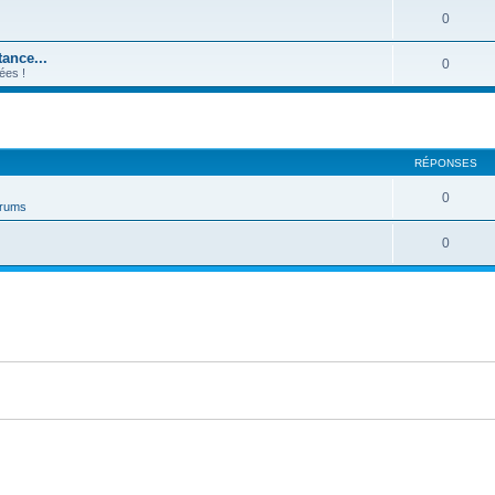
0
ance...
0
ées !
RÉPONSES
0
forums
0