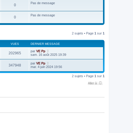
Pas de message
0
Pas de message
0
2 sujets • Page
1
sur
1
VUES
DERNIER MESSAGE
par
VE Pp
202965
sam. 16 août 2025 19:39
par
VE Pp
347948
mar. 4 juin 2024 19:56
2 sujets • Page
1
sur
1
Aller à