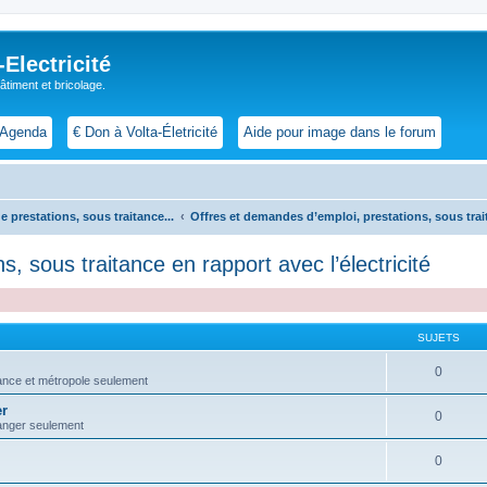
lectricité
 bâtiment et bricolage.
Agenda
€ Don à Volta-Életricité
Aide pour image dans le forum
prestations, sous traitance...
Offres et demandes d’emploi, prestations, sous trait
, sous traitance en rapport avec l’électricité
SUJETS
0
rance et métropole seulement
er
0
tranger seulement
0