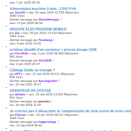
mar. 7 juil. 2026 08:18
Alimentation machine à bois - 230V P+N
par
Zozo52
»
mar. 24 mars 2026 22:55
5
Réponses
3084
Vues
Dernier message
par
GloriaHenegar
sam. 13 juin 2026 08:59
GROUPE ELECTROGENE MOBILE
par
Zar
»
mar. 25 juin 2024 13:10
4
Réponses
3381
Vues
Dernier message
par
Tovabang
sam. 6 juin 2026 10:09
schéma détaillé d'un variateur + presse étoupe CEM
par
élec2026
»
mar. 2 juin 2026 08:36
2
Réponses
963
Vues
Dernier message
par
élec2026
mar. 2 juin 2026 20:47
Câblage Étoile ou triangle ?
par
ATV+
»
ven. 22 mai 2026 16:41
1
Réponses
658
Vues
Dernier message
par
flaschgordon
lun. 25 mai 2026 18:27
VARIATEUR DE VITESSE
par
delouis
»
ven. 15 mai 2026 13:20
2
Réponses
901
Vues
Dernier message
par
pericles
lun. 18 mai 2026 11:00
Je n'arrive pas à désactiver la compensation de zone morte de mon cont
par
Cherise
»
ven. 24 avr. 2026 09:01
1
Réponses
1180
Vues
Dernier message
par
hutgreetings
ven. 15 mai 2026 09:40