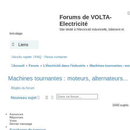
Forums de VOLTA-
Electricité
Site dédié à l'électricité industrielle, bâtiment et
bricolage.
Liens
Accès rapide
FAQ
Nous contacter
Accueil
Forum
L’électricité dans l’industrie
Machines tournantes : mote
Machines tournantes : moteurs, alternateurs...
Règles du forum
Rechercher
Recherche avancée
Nouveau sujet
1640 sujets
Annonces
Réponses
Vues
Dernier message
Surcharge du serveur