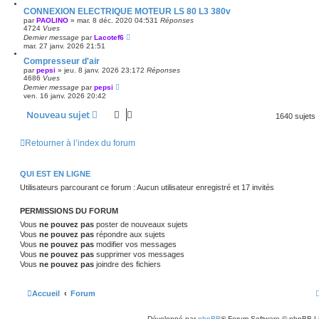
CONNEXION ELECTRIQUE MOTEUR LS 80 L3 380v
par
PAOLINO
»
mar. 8 déc. 2020 04:53
1
Réponses
4724
Vues
Dernier message
par
Lacotef6
mar. 27 janv. 2026 21:51
Compresseur d'air
par
pepsi
»
jeu. 8 janv. 2026 23:17
2
Réponses
4686
Vues
Dernier message
par
pepsi
ven. 16 janv. 2026 20:42
Nouveau sujet
1640 sujets
Retourner à l’index du forum
QUI EST EN LIGNE
Utilisateurs parcourant ce forum : Aucun utilisateur enregistré et 17 invités
PERMISSIONS DU FORUM
Vous
ne pouvez pas
poster de nouveaux sujets
Vous
ne pouvez pas
répondre aux sujets
Vous
ne pouvez pas
modifier vos messages
Vous
ne pouvez pas
supprimer vos messages
Vous
ne pouvez pas
joindre des fichiers
Accueil
Forum
Développé par
phpBB
® Forum Software © phpBB L