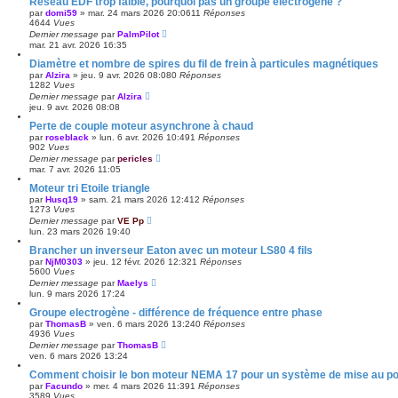
Reseau EDF trop faible, pourquoi pas un groupe électrogène ?
par
domi59
»
mar. 24 mars 2026 20:06
11
Réponses
4644
Vues
Dernier message
par
PalmPilot
mar. 21 avr. 2026 16:35
Diamètre et nombre de spires du fil de frein à particules magnétiques
par
Alzira
»
jeu. 9 avr. 2026 08:08
0
Réponses
1282
Vues
Dernier message
par
Alzira
jeu. 9 avr. 2026 08:08
Perte de couple moteur asynchrone à chaud
par
roseblack
»
lun. 6 avr. 2026 10:49
1
Réponses
902
Vues
Dernier message
par
pericles
mar. 7 avr. 2026 11:05
Moteur tri Etoile triangle
par
Husq19
»
sam. 21 mars 2026 12:41
2
Réponses
1273
Vues
Dernier message
par
VE Pp
lun. 23 mars 2026 19:40
Brancher un inverseur Eaton avec un moteur LS80 4 fils
par
NjM0303
»
jeu. 12 févr. 2026 12:32
1
Réponses
5600
Vues
Dernier message
par
Maelys
lun. 9 mars 2026 17:24
Groupe electrogène - différence de fréquence entre phase
par
ThomasB
»
ven. 6 mars 2026 13:24
0
Réponses
4936
Vues
Dernier message
par
ThomasB
ven. 6 mars 2026 13:24
Comment choisir le bon moteur NEMA 17 pour un système de mise au poi
par
Facundo
»
mer. 4 mars 2026 11:39
1
Réponses
3589
Vues