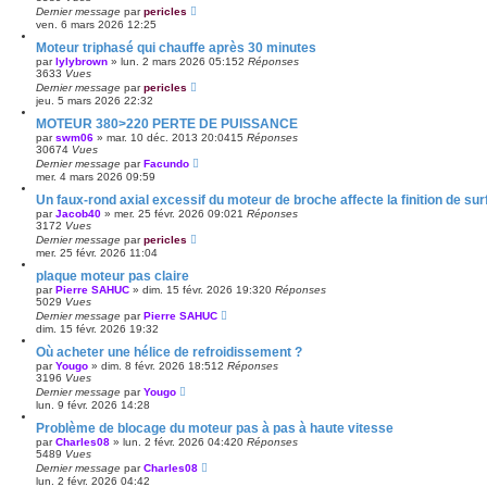
Dernier message
par
pericles
ven. 6 mars 2026 12:25
Moteur triphasé qui chauffe après 30 minutes
par
lylybrown
»
lun. 2 mars 2026 05:15
2
Réponses
3633
Vues
Dernier message
par
pericles
jeu. 5 mars 2026 22:32
MOTEUR 380>220 PERTE DE PUISSANCE
par
swm06
»
mar. 10 déc. 2013 20:04
15
Réponses
30674
Vues
Dernier message
par
Facundo
mer. 4 mars 2026 09:59
Un faux-rond axial excessif du moteur de broche affecte la finition de su
par
Jacob40
»
mer. 25 févr. 2026 09:02
1
Réponses
3172
Vues
Dernier message
par
pericles
mer. 25 févr. 2026 11:04
plaque moteur pas claire
par
Pierre SAHUC
»
dim. 15 févr. 2026 19:32
0
Réponses
5029
Vues
Dernier message
par
Pierre SAHUC
dim. 15 févr. 2026 19:32
Où acheter une hélice de refroidissement ?
par
Yougo
»
dim. 8 févr. 2026 18:51
2
Réponses
3196
Vues
Dernier message
par
Yougo
lun. 9 févr. 2026 14:28
Problème de blocage du moteur pas à pas à haute vitesse
par
Charles08
»
lun. 2 févr. 2026 04:42
0
Réponses
5489
Vues
Dernier message
par
Charles08
lun. 2 févr. 2026 04:42