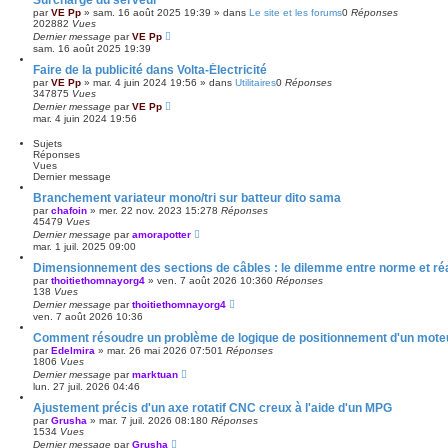
par
VE Pp
»
sam. 16 août 2025 19:39
» dans
Le site et les forums
0
Réponses
202882
Vues
Dernier message
par
VE Pp
sam. 16 août 2025 19:39
Faire de la publicité dans Volta-Électricité
par
VE Pp
»
mar. 4 juin 2024 19:56
» dans
Utilitaires
0
Réponses
347875
Vues
Dernier message
par
VE Pp
mar. 4 juin 2024 19:56
Sujets
Réponses
Vues
Dernier message
Branchement variateur mono/tri sur batteur dito sama
par
chafoin
»
mer. 22 nov. 2023 15:27
8
Réponses
45479
Vues
Dernier message
par
amorapotter
mar. 1 juil. 2025 09:00
Dimensionnement des sections de câbles : le dilemme entre norme et réal
par
thoitiethomnayorg4
»
ven. 7 août 2026 10:36
0
Réponses
138
Vues
Dernier message
par
thoitiethomnayorg4
ven. 7 août 2026 10:36
Comment résoudre un problème de logique de positionnement d'un moteu
par
Edelmira
»
mar. 26 mai 2026 07:50
1
Réponses
1806
Vues
Dernier message
par
marktuan
lun. 27 juil. 2026 04:46
Ajustement précis d'un axe rotatif CNC creux à l'aide d'un MPG
par
Grusha
»
mar. 7 juil. 2026 08:18
0
Réponses
1534
Vues
Dernier message
par
Grusha