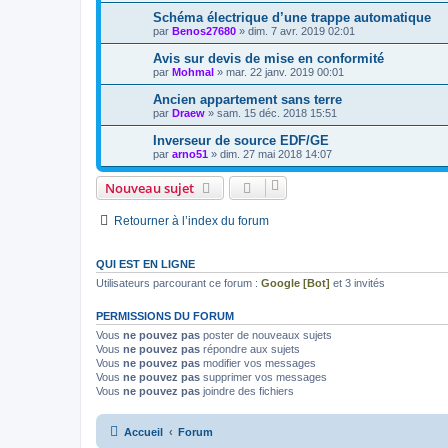
Schéma électrique d’une trappe automatique
par
Benos27680
»
dim. 7 avr. 2019 02:01
Avis sur devis de mise en conformité
par
Mohmal
»
mar. 22 janv. 2019 00:01
Ancien appartement sans terre
par
Draew
»
sam. 15 déc. 2018 15:51
Inverseur de source EDF/GE
par
arno51
»
dim. 27 mai 2018 14:07
Nouveau sujet
Retourner à l’index du forum
QUI EST EN LIGNE
Utilisateurs parcourant ce forum :
Google [Bot]
et 3 invités
PERMISSIONS DU FORUM
Vous
ne pouvez pas
poster de nouveaux sujets
Vous
ne pouvez pas
répondre aux sujets
Vous
ne pouvez pas
modifier vos messages
Vous
ne pouvez pas
supprimer vos messages
Vous
ne pouvez pas
joindre des fichiers
Accueil
Forum