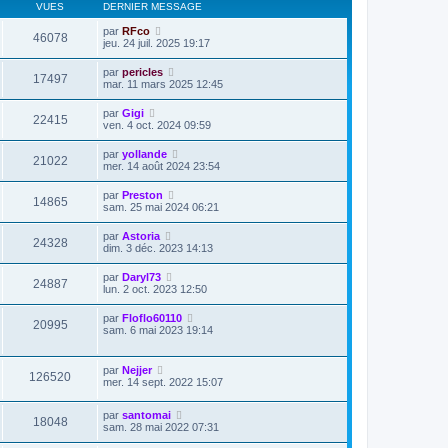
VUES
DERNIER MESSAGE
par
RFco
46078
jeu. 24 juil. 2025 19:17
par
pericles
17497
mar. 11 mars 2025 12:45
par
Gigi
22415
ven. 4 oct. 2024 09:59
par
yollande
21022
mer. 14 août 2024 23:54
par
Preston
14865
sam. 25 mai 2024 06:21
par
Astoria
24328
dim. 3 déc. 2023 14:13
par
Daryl73
24887
lun. 2 oct. 2023 12:50
par
Floflo60110
20995
sam. 6 mai 2023 19:14
par
Nejjer
126520
mer. 14 sept. 2022 15:07
par
santomai
18048
sam. 28 mai 2022 07:31