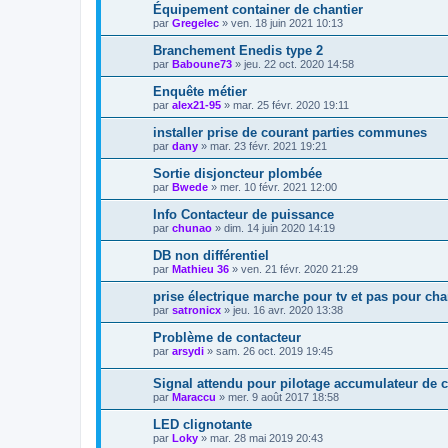
Équipement container de chantier
par
Gregelec
»
ven. 18 juin 2021 10:13
Branchement Enedis type 2
par
Baboune73
»
jeu. 22 oct. 2020 14:58
Enquête métier
par
alex21-95
»
mar. 25 févr. 2020 19:11
installer prise de courant parties communes
par
dany
»
mar. 23 févr. 2021 19:21
Sortie disjoncteur plombée
par
Bwede
»
mer. 10 févr. 2021 12:00
Info Contacteur de puissance
par
chunao
»
dim. 14 juin 2020 14:19
DB non différentiel
par
Mathieu 36
»
ven. 21 févr. 2020 21:29
prise électrique marche pour tv et pas pour ch
par
satronicx
»
jeu. 16 avr. 2020 13:38
Problème de contacteur
par
arsydi
»
sam. 26 oct. 2019 19:45
Signal attendu pour pilotage accumulateur de 
par
Maraccu
»
mer. 9 août 2017 18:58
LED clignotante
par
Loky
»
mar. 28 mai 2019 20:43