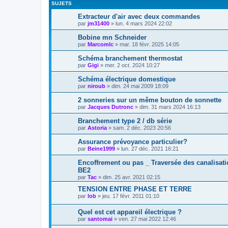
SUJETS
Extracteur d'air avec deux commandes
par
jm31400
»
lun. 4 mars 2024 22:02
Bobine mn Schneider
par
Marcomlc
»
mar. 18 févr. 2025 14:05
Schéma branchement thermostat
par
Gigi
»
mer. 2 oct. 2024 10:27
Schéma électrique domestique
par
niroub
»
dim. 24 mai 2009 18:09
2 sonneries sur un même bouton de sonnette
par
Jacques Dutronc
»
dim. 31 mars 2024 16:13
Branchement type 2 / db série
par
Astoria
»
sam. 2 déc. 2023 20:56
Assurance prévoyance particulier?
par
Beine1999
»
lun. 27 déc. 2021 16:21
Encoffrement ou pas _ Traversée des canalisati
BE2
par
Tac
»
dim. 25 avr. 2021 02:15
TENSION ENTRE PHASE ET TERRE
par
lob
»
jeu. 17 févr. 2011 01:10
Quel est cet appareil électrique ?
par
santomai
»
ven. 27 mai 2022 12:46