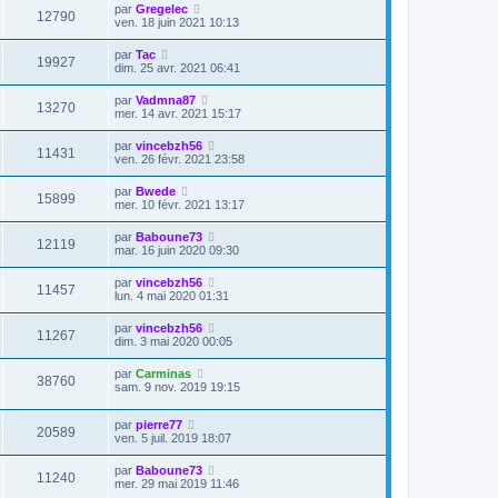
par
Gregelec
12790
ven. 18 juin 2021 10:13
par
Tac
19927
dim. 25 avr. 2021 06:41
par
Vadmna87
13270
mer. 14 avr. 2021 15:17
par
vincebzh56
11431
ven. 26 févr. 2021 23:58
par
Bwede
15899
mer. 10 févr. 2021 13:17
par
Baboune73
12119
mar. 16 juin 2020 09:30
par
vincebzh56
11457
lun. 4 mai 2020 01:31
par
vincebzh56
11267
dim. 3 mai 2020 00:05
par
Carminas
38760
sam. 9 nov. 2019 19:15
par
pierre77
20589
ven. 5 juil. 2019 18:07
par
Baboune73
11240
mer. 29 mai 2019 11:46