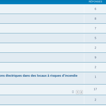
RÉPONSES
6
8
7
5
2
9
2
ons électriques dans des locaux à risques d’incendie
1
17
1
2
2