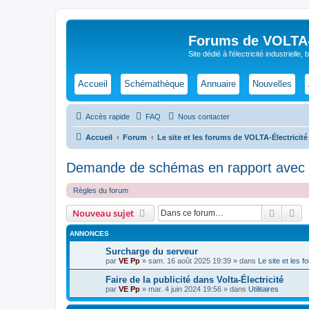
Forums de VOLTA-E
Site dédié à l'électricité industrielle,
Accueil
Schémathèque
Annuaire
Nouvelles
Accès rapide
FAQ
Nous contacter
Accueil
Forum
Le site et les forums de VOLTA-Électricité
Demande de schémas en rapport avec 
Règles du forum
Recher
Re
Nouveau sujet
ANNONCES
Surcharge du serveur
par
VE Pp
»
sam. 16 août 2025 19:39
» dans
Le site et les 
Faire de la publicité dans Volta-Électricité
par
VE Pp
»
mar. 4 juin 2024 19:56
» dans
Utilitaires