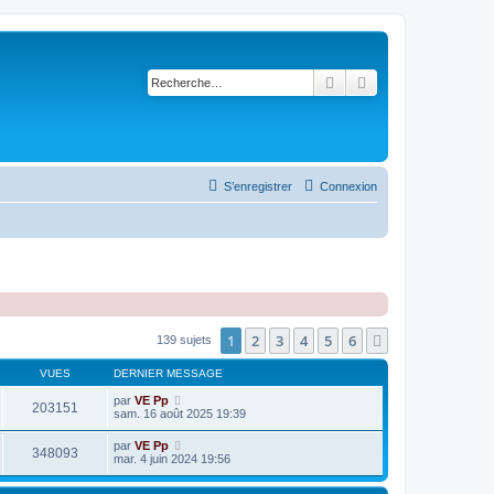
Rechercher
Recherche avancé
S’enregistrer
Connexion
1
2
3
4
5
6
Suivante
139 sujets
VUES
DERNIER MESSAGE
par
VE Pp
203151
sam. 16 août 2025 19:39
par
VE Pp
348093
mar. 4 juin 2024 19:56