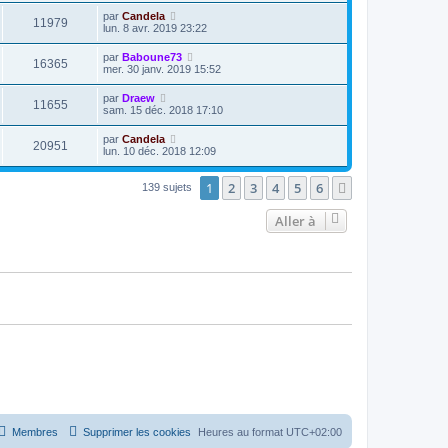
par
Candela
11979
lun. 8 avr. 2019 23:22
par
Baboune73
16365
mer. 30 janv. 2019 15:52
par
Draew
11655
sam. 15 déc. 2018 17:10
par
Candela
20951
lun. 10 déc. 2018 12:09
1
2
3
4
5
6
Suivante
139 sujets
Aller à
Membres
Supprimer les cookies
Heures au format
UTC+02:00