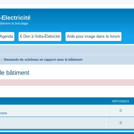
lectricité
 bâtiment et bricolage.
Agenda
€ Don à Volta-Életricité
Aide pour image dans le forum
Demande de schémas en rapport avec le bâtiment
le bâtiment
cher
cherche avancée
RÉPONSES
0
forums
0