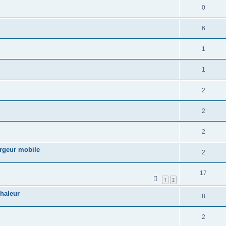
0
6
1
1
2
2
2
argeur mobile
2
17
1
2
chaleur
8
2