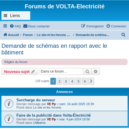
Forums de VOLTA-Electricité
Liens
FAQ
Nous contacter
S’enregistrer
Connexion
R
Accueil
Forum
Le site et les forums de VOLTA-Électricité
Demande de schémas en rapport avec le bâtiment
e
Demande de schémas en rapport avec le
c
bâtiment
h
Règles du forum
e
r
Rechercher
Recherche avanc
Nouveau sujet
c
1
2
3
4
5
6
Suivante
139 sujets
h
e
Annonces
r
Surcharge du serveur
Dernier message par
VE Pp
«
sam. 16 août 2025 19:39
Posté dans
Le site et les forums
Faire de la publicité dans Volta-Électricité
Dernier message par
VE Pp
«
mar. 4 juin 2024 19:56
Posté dans
Utilitaires