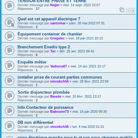
TENSION ENTRE PHASE ET TERRE
Dernier message par
Nejjer
«
mer. 14 sept. 2022 15:07
Réponses :
17
1
2
Quel est cet appareil électrique ?
Dernier message par
santomai
«
sam. 28 mai 2022 07:31
Réponses :
2
Équipement container de chantier
Dernier message par
Gregelec
«
ven. 18 juin 2021 10:13
Branchement Enedis type 2
Dernier message par
Tac
«
dim. 25 avr. 2021 06:41
Réponses :
6
Enquête métier
Dernier message par
Vadmna87
«
mer. 14 avr. 2021 15:17
Réponses :
1
installer prise de courant parties communes
Dernier message par
vincebzh56
«
ven. 26 févr. 2021 23:58
Réponses :
1
Sortie disjoncteur plombée
Dernier message par
Bwede
«
mer. 10 févr. 2021 13:17
Réponses :
2
Info Contacteur de puissance
Dernier message par
Baboune73
«
mar. 16 juin 2020 09:30
Réponses :
2
DB non différentiel
Dernier message par
vincebzh56
«
lun. 4 mai 2020 01:31
Réponses :
2
prise électrique marche pour tv et pas pour chargeur mobile