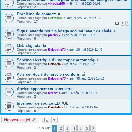
Dernier message par
vincebzh56
«
dim. 3 mai 2020 00:05
Réponses :
2
Problème de contacteur
Dernier message par
Carminas
«
sam. 9 nov. 2019 19:15
Réponses :
17
1
2
Signal attendu pour pilotage accumulateur de chaleur
Dernier message par
pierre77
«
ven. 5 juil. 2019 18:07
Réponses :
8
LED clignotante
Dernier message par
Baboune73
«
mer. 29 mai 2019 11:46
Réponses :
2
Schéma électrique d’une trappe automatique
Dernier message par
Candela
«
lun. 8 avr. 2019 23:22
Réponses :
2
Avis sur devis de mise en conformité
Dernier message par
Baboune73
«
mer. 30 janv. 2019 15:52
Réponses :
7
Ancien appartement sans terre
Dernier message par
Draew
«
sam. 15 déc. 2018 17:10
Réponses :
2
Inverseur de source EDF/GE
Dernier message par
Candela
«
lun. 10 déc. 2018 12:09
Réponses :
6
Nouveau sujet
1
2
3
4
5
6
Suivante
139 sujets