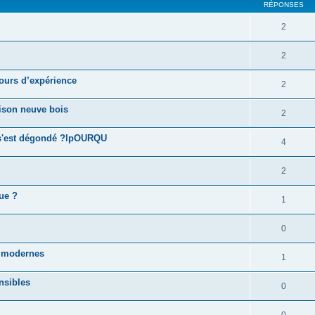
RÉPONSES
2
2
tours d’expérience
2
ison neuve bois
2
l s'est dégondé ?lpOURQU
4
2
que ?
1
0
ns modernes
1
nsibles
0
0