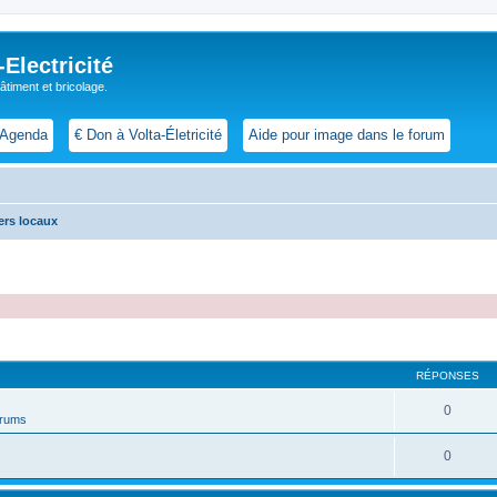
lectricité
 bâtiment et bricolage.
Agenda
€ Don à Volta-Életricité
Aide pour image dans le forum
ers locaux
cher
cherche avancée
RÉPONSES
0
forums
0