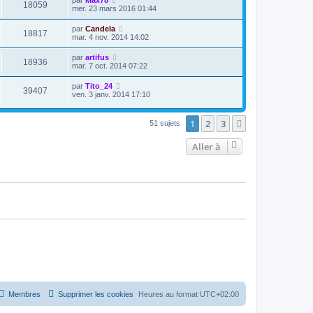
par
Max78
18059
mer. 23 mars 2016 01:44
par
Candela
18817
mar. 4 nov. 2014 14:02
par
artifus
18936
mar. 7 oct. 2014 07:22
par
Tito_24
39407
ven. 3 janv. 2014 17:10
1
2
3
Suivante
51 sujets
Aller à
Membres
Supprimer les cookies
Heures au format
UTC+02:00