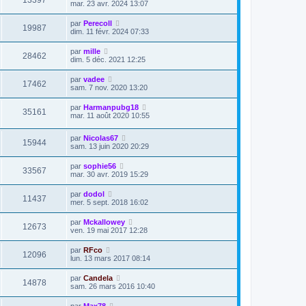
mar. 23 avr. 2024 13:07
par
Perecoll
19987
dim. 11 févr. 2024 07:33
par
mille
28462
dim. 5 déc. 2021 12:25
par
vadee
17462
sam. 7 nov. 2020 13:20
par
Harmanpubg18
35161
mar. 11 août 2020 10:55
par
Nicolas67
15944
sam. 13 juin 2020 20:29
par
sophie56
33567
mar. 30 avr. 2019 15:29
par
dodol
11437
mer. 5 sept. 2018 16:02
par
Mckallowey
12673
ven. 19 mai 2017 12:28
par
RFco
12096
lun. 13 mars 2017 08:14
par
Candela
14878
sam. 26 mars 2016 10:40