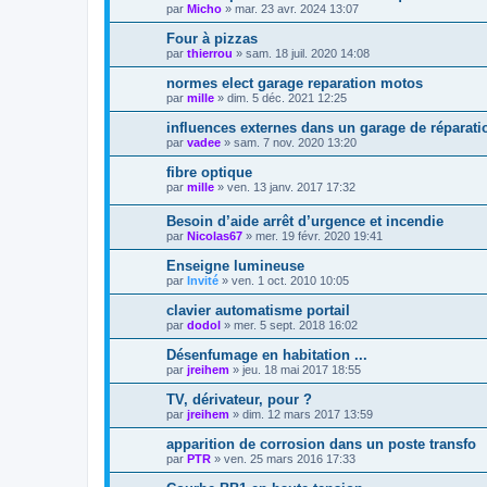
par
Micho
»
mar. 23 avr. 2024 13:07
Four à pizzas
par
thierrou
»
sam. 18 juil. 2020 14:08
normes elect garage reparation motos
par
mille
»
dim. 5 déc. 2021 12:25
influences externes dans un garage de réparat
par
vadee
»
sam. 7 nov. 2020 13:20
fibre optique
par
mille
»
ven. 13 janv. 2017 17:32
Besoin d’aide arrêt d’urgence et incendie
par
Nicolas67
»
mer. 19 févr. 2020 19:41
Enseigne lumineuse
par
Invité
»
ven. 1 oct. 2010 10:05
clavier automatisme portail
par
dodol
»
mer. 5 sept. 2018 16:02
Désenfumage en habitation ...
par
jreihem
»
jeu. 18 mai 2017 18:55
TV, dérivateur, pour ?
par
jreihem
»
dim. 12 mars 2017 13:59
apparition de corrosion dans un poste transfo
par
PTR
»
ven. 25 mars 2016 17:33