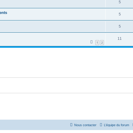
5
ents
5
5
11
1
2
Nous contacter
L’équipe du forum