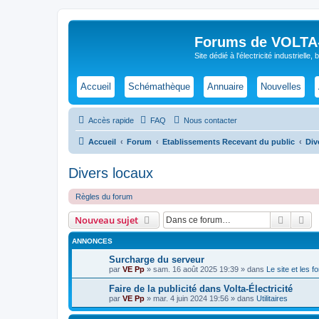
Forums de VOLTA-E
Site dédié à l'électricité industrielle,
Accueil
Schémathèque
Annuaire
Nouvelles
Accès rapide
FAQ
Nous contacter
Accueil
Forum
Etablissements Recevant du public
Div
Divers locaux
Règles du forum
Recher
Re
Nouveau sujet
ANNONCES
Surcharge du serveur
par
VE Pp
»
sam. 16 août 2025 19:39
» dans
Le site et les 
Faire de la publicité dans Volta-Électricité
par
VE Pp
»
mar. 4 juin 2024 19:56
» dans
Utilitaires