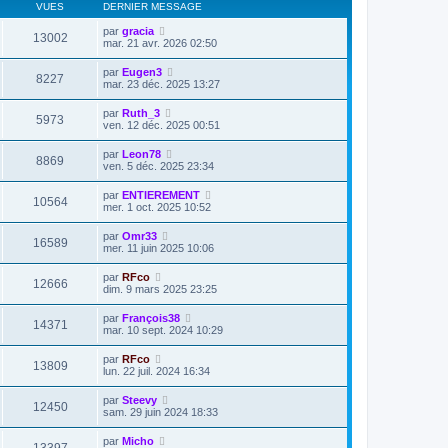
VUES
DERNIER MESSAGE
par
gracia
13002
mar. 21 avr. 2026 02:50
par
Eugen3
8227
mar. 23 déc. 2025 13:27
par
Ruth_3
5973
ven. 12 déc. 2025 00:51
par
Leon78
8869
ven. 5 déc. 2025 23:34
par
ENTIEREMENT
10564
mer. 1 oct. 2025 10:52
par
Omr33
16589
mer. 11 juin 2025 10:06
par
RFco
12666
dim. 9 mars 2025 23:25
par
François38
14371
mar. 10 sept. 2024 10:29
par
RFco
13809
lun. 22 juil. 2024 16:34
par
Steevy
12450
sam. 29 juin 2024 18:33
par
Micho
13397