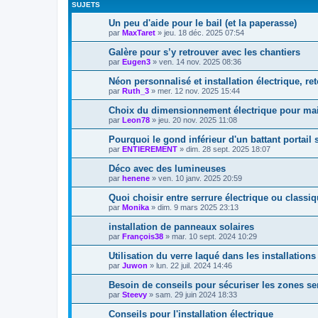
SUJETS
Un peu d'aide pour le bail (et la paperasse)
par
MaxTaret
»
jeu. 18 déc. 2025 07:54
Galère pour s’y retrouver avec les chantiers
par
Eugen3
»
ven. 14 nov. 2025 08:36
Néon personnalisé et installation électrique, re
par
Ruth_3
»
mer. 12 nov. 2025 15:44
Choix du dimensionnement électrique pour ma
par
Leon78
»
jeu. 20 nov. 2025 11:08
Pourquoi le gond inférieur d'un battant portai
par
ENTIEREMENT
»
dim. 28 sept. 2025 18:07
Déco avec des lumineuses
par
henene
»
ven. 10 janv. 2025 20:59
Quoi choisir entre serrure électrique ou classi
par
Monika
»
dim. 9 mars 2025 23:13
installation de panneaux solaires
par
François38
»
mar. 10 sept. 2024 10:29
Utilisation du verre laqué dans les installatio
par
Juwon
»
lun. 22 juil. 2024 14:46
Besoin de conseils pour sécuriser les zones se
par
Steevy
»
sam. 29 juin 2024 18:33
Conseils pour l'installation électrique