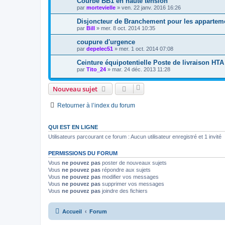
Courbe BB1 en haute tension
par
mortevielle
»
ven. 22 janv. 2016 16:26
Disjoncteur de Branchement pour les appartem
par
Bill
»
mer. 8 oct. 2014 10:35
coupure d'urgence
par
depelec51
»
mer. 1 oct. 2014 07:08
Ceinture équipotentielle Poste de livraison HTA
par
Tito_24
»
mar. 24 déc. 2013 11:28
Nouveau sujet
Retourner à l’index du forum
QUI EST EN LIGNE
Utilisateurs parcourant ce forum : Aucun utilisateur enregistré et 1 invité
PERMISSIONS DU FORUM
Vous
ne pouvez pas
poster de nouveaux sujets
Vous
ne pouvez pas
répondre aux sujets
Vous
ne pouvez pas
modifier vos messages
Vous
ne pouvez pas
supprimer vos messages
Vous
ne pouvez pas
joindre des fichiers
Accueil
Forum