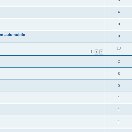
4
0
ion automobile
0
13
1
2
2
8
0
1
1
1