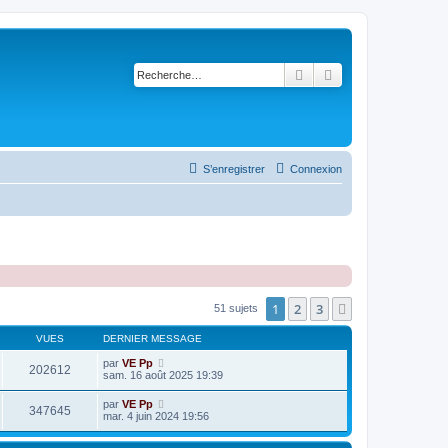
Rechercher
Recherche avancé
S’enregistrer
Connexion
1
2
3
Suivante
51 sujets
VUES
DERNIER MESSAGE
par
VE Pp
202612
sam. 16 août 2025 19:39
par
VE Pp
347645
mar. 4 juin 2024 19:56