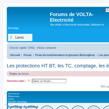
Forums de VOLTA-
Electricité
Site dédié à l'électricité industrielle, bâtiment et
bricolage.
Liens
Accès rapide
FAQ
Nous contacter
Accueil
Forum
Poste de transformation et groupes électrogènes
Les protections HT BT, les TC, comptage, les é
Règles du forum
R
R
Nouveau sujet
e
e
c
c
502 su
h
h
e
e
Annonces
r
r
Réponses
c
c
Vues
h
h
Dernier message
e
e
r
a
Surcharge du serveur