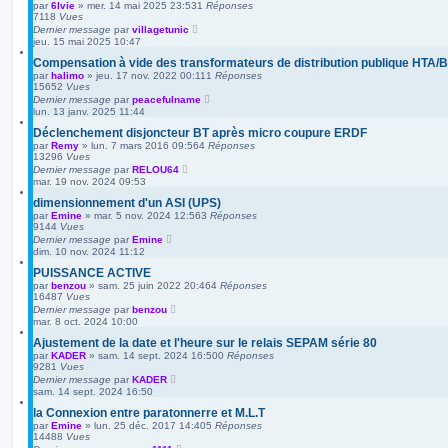
par
6lvie
»
mer. 14 mai 2025 23:53
1
Réponses
7118
Vues
Dernier message
par
villagetunic
jeu. 15 mai 2025 10:47
Compensation à vide des transformateurs de distribution publique HTA/
par
halimo
»
jeu. 17 nov. 2022 00:11
1
Réponses
15652
Vues
Dernier message
par
peacefulname
lun. 13 janv. 2025 11:44
Déclenchement disjoncteur BT après micro coupure ERDF
par
Remy
»
lun. 7 mars 2016 09:56
4
Réponses
13296
Vues
Dernier message
par
RELOU64
mar. 19 nov. 2024 09:53
dimensionnement d'un ASI (UPS)
par
Emine
»
mar. 5 nov. 2024 12:56
3
Réponses
9144
Vues
Dernier message
par
Emine
dim. 10 nov. 2024 11:12
PUISSANCE ACTIVE
par
benzou
»
sam. 25 juin 2022 20:46
4
Réponses
16487
Vues
Dernier message
par
benzou
mar. 8 oct. 2024 10:00
Ajustement de la date et l'heure sur le relais SEPAM série 80
par
KADER
»
sam. 14 sept. 2024 16:50
0
Réponses
9281
Vues
Dernier message
par
KADER
sam. 14 sept. 2024 16:50
la Connexion entre paratonnerre et M.L.T
par
Emine
»
lun. 25 déc. 2017 14:40
5
Réponses
14488
Vues