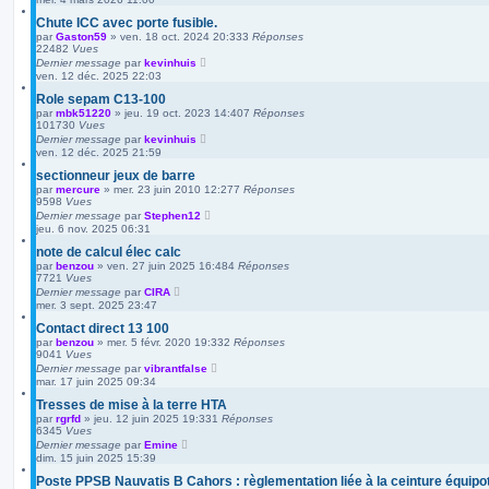
Chute ICC avec porte fusible.
par
Gaston59
»
ven. 18 oct. 2024 20:33
3
Réponses
22482
Vues
Dernier message
par
kevinhuis
ven. 12 déc. 2025 22:03
Role sepam C13-100
par
mbk51220
»
jeu. 19 oct. 2023 14:40
7
Réponses
101730
Vues
Dernier message
par
kevinhuis
ven. 12 déc. 2025 21:59
sectionneur jeux de barre
par
mercure
»
mer. 23 juin 2010 12:27
7
Réponses
9598
Vues
Dernier message
par
Stephen12
jeu. 6 nov. 2025 06:31
note de calcul élec calc
par
benzou
»
ven. 27 juin 2025 16:48
4
Réponses
7721
Vues
Dernier message
par
CIRA
mer. 3 sept. 2025 23:47
Contact direct 13 100
par
benzou
»
mer. 5 févr. 2020 19:33
2
Réponses
9041
Vues
Dernier message
par
vibrantfalse
mar. 17 juin 2025 09:34
Tresses de mise à la terre HTA
par
rgrfd
»
jeu. 12 juin 2025 19:33
1
Réponses
6345
Vues
Dernier message
par
Emine
dim. 15 juin 2025 15:39
Poste PPSB Nauvatis B Cahors : règlementation liée à la ceinture équipot