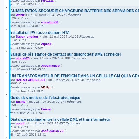
Dernier message
par
roro1111
jeu. 11 juil. 2024 16:57
ALIMENTATION SECOURIE CHARGEURS BATTERIE DES SEPAM DES C
par
Waziz
»
lun. 18 mars 2024 12:37
6
Réponses
12607
Vues
Dernier message
par
vincebzh56
sam. 8 juin 2024 08:05
Installation PV raccordement HTA
par
Saber_chetioui
»
dim. 12 mai 2024 14:10
1
Réponses
7145
Vues
Dernier message
par
AlphaT
lun. 13 mai 2024 05:04
Valeur de résistance de contact sur disjoncteur DM2 schneider
par
nicosb29
»
jeu. 14 mars 2024 20:00
1
Réponses
7803
Vues
Dernier message
par
Jbobalfonso
lun. 18 mars 2024 05:30
UN TRANSFORMATEUR DE TENSION DANS UN CELLULE CM QUI A C
par
RAGAB ABDALLAH
»
lun. 26 févr. 2024 18:13
1
Réponses
8066
Vues
Dernier message
par
VE Pp
lun. 26 févr. 2024 18:25
Guide des métiers de l’électrotechnique
par
Emine
»
mer. 28 nov. 2018 09:57
4
Réponses
15836
Vues
Dernier message
par
Emine
ven. 9 févr. 2024 17:47
Distance maximal entre la cellule DM1 et transformateur
par
nourii
»
lun. 11 janv. 2021 12:45
7
Réponses
21404
Vues
Dernier message
par
José garica 22
dim. 27 août 2023 12:31