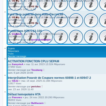
v
par
VE Pp
»
sam. 16 août 2025 19:39
» dans
Le site et les forums
0
Réponses
a
202401
Vues
n
Dernier message
par
VE Pp
c
sam. 16 août 2025 19:39
é
Faire de la publicité dans Volta-Électricité
e
par
VE Pp
»
mar. 4 juin 2024 19:56
» dans
Utilitaires
0
Réponses
347486
Vues
Dernier message
par
VE Pp
mar. 4 juin 2024 19:56
Protections HTA C13-100
par
khwalid
»
jeu. 18 avr. 2024 10:42
2
Réponses
19178
Vues
Dernier message
par
geologistdraught
mer. 28 août 2024 06:58
Sujets
Réponses
Vues
Dernier message
ACTIVATION FONCTION CPLU SEPAM
par
françoisA
»
mar. 11 avr. 2023 13:32
4
Réponses
27350
Vues
Dernier message
par
Tovabang
sam. 6 juin 2026 10:06
Interprétation Pouvoir de Coupure normes 60898-1 et 60947-2
par
GE22
»
mar. 16 sept. 2025 21:38
4
Réponses
12817
Vues
Dernier message
par
pericles
mer. 15 avr. 2026 11:40
Défaut homopolaire HTA
par
Fnesnes
»
jeu. 24 nov. 2022 20:29
3
Réponses
28203
Vues
Dernier message
par
Balthazarn
mer. 4 mars 2026 11:00