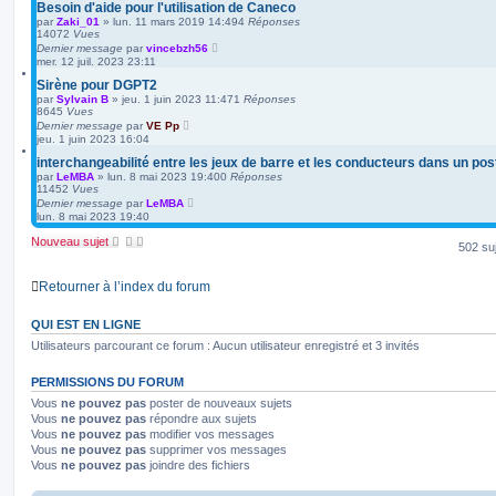
Besoin d'aide pour l'utilisation de Caneco
par
Zaki_01
»
lun. 11 mars 2019 14:49
4
Réponses
14072
Vues
Dernier message
par
vincebzh56
mer. 12 juil. 2023 23:11
Sirène pour DGPT2
par
Sylvain B
»
jeu. 1 juin 2023 11:47
1
Réponses
8645
Vues
Dernier message
par
VE Pp
jeu. 1 juin 2023 16:04
interchangeabilité entre les jeux de barre et les conducteurs dans un po
par
LeMBA
»
lun. 8 mai 2023 19:40
0
Réponses
11452
Vues
Dernier message
par
LeMBA
lun. 8 mai 2023 19:40
Nouveau sujet
502 su
Retourner à l’index du forum
QUI EST EN LIGNE
Utilisateurs parcourant ce forum : Aucun utilisateur enregistré et 3 invités
PERMISSIONS DU FORUM
Vous
ne pouvez pas
poster de nouveaux sujets
Vous
ne pouvez pas
répondre aux sujets
Vous
ne pouvez pas
modifier vos messages
Vous
ne pouvez pas
supprimer vos messages
Vous
ne pouvez pas
joindre des fichiers