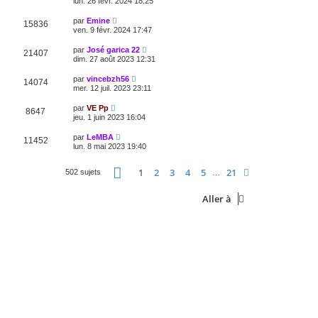
lun. 26 févr. 2024 18:25
par
Emine
15836
ven. 9 févr. 2024 17:47
par
José garica 22
21407
dim. 27 août 2023 12:31
par
vincebzh56
14074
mer. 12 juil. 2023 23:11
par
VE Pp
8647
jeu. 1 juin 2023 16:04
par
LeMBA
11452
lun. 8 mai 2023 19:40
Page
1
sur
21
1
2
3
4
5
21
Suivante
502 sujets
…
Aller à