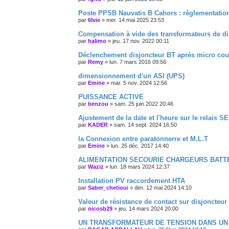
Poste PPSB Nauvatis B Cahors : règlementation l
par
6lvie
»
mer. 14 mai 2025 23:53
Compensation à vide des transformateurs de di
par
halimo
»
jeu. 17 nov. 2022 00:11
Déclenchement disjoncteur BT après micro co
par
Remy
»
lun. 7 mars 2016 09:56
dimensionnement d'un ASI (UPS)
par
Emine
»
mar. 5 nov. 2024 12:56
PUISSANCE ACTIVE
par
benzou
»
sam. 25 juin 2022 20:46
Ajustement de la date et l'heure sur le relais S
par
KADER
»
sam. 14 sept. 2024 16:50
la Connexion entre paratonnerre et M.L.T
par
Emine
»
lun. 25 déc. 2017 14:40
ALIMENTATION SECOURIE CHARGEURS BATT
par
Waziz
»
lun. 18 mars 2024 12:37
Installation PV raccordement HTA
par
Saber_chetioui
»
dim. 12 mai 2024 14:10
Valeur de résistance de contact sur disjoncteu
par
nicosb29
»
jeu. 14 mars 2024 20:00
UN TRANSFORMATEUR DE TENSION DANS UN