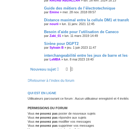
par
RAGAB ABDALLAH
»
lun. 26 févr. 2024 18:13
Guide des métiers de l’électrotechnique
par
Emine
»
mer. 28 nov. 2018 09:57
Distance maximal entre la cellule DM1 et trans
par
nourii
»
lun. 11 janv. 2021 12:45
Besoin d'aide pour l'utilisation de Caneco
par
Zaki_01
»
lun. 11 mars 2019 14:49
Sirène pour DGPT2
par
Sylvain B
»
jeu. 1 juin 2023 11:47
interchangeabilité entre les jeux de barre et l
par
LeMBA
»
lun. 8 mai 2023 19:40
Nouveau sujet
Retourner à l’index du forum
QUI EST EN LIGNE
Utilisateurs parcourant ce forum : Aucun utilisateur enregistré et 4 invités
PERMISSIONS DU FORUM
Vous
ne pouvez pas
poster de nouveaux sujets
Vous
ne pouvez pas
répondre aux sujets
Vous
ne pouvez pas
modifier vos messages
Vous
ne pouvez pas
supprimer vos messages