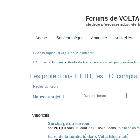
Forums de VOLTA-E
Site dédié à l'électricité industrielle,
Accueil
Schémathèque
Annuaire
Nouvelles
Accès rapide
FAQ
Nous contacter
Accueil
Forum
Poste de transformation et groupes électr
Les protections HT BT, les TC, comptage
Règles du forum
Rechercher
Recherche avancée
Nouveau sujet
ANNONCES
Surcharge du serveur
par
VE Pp
»
sam. 16 août 2025 19:39
» dans
Le site et les 
Faire de la publicité dans Volta-Électricité