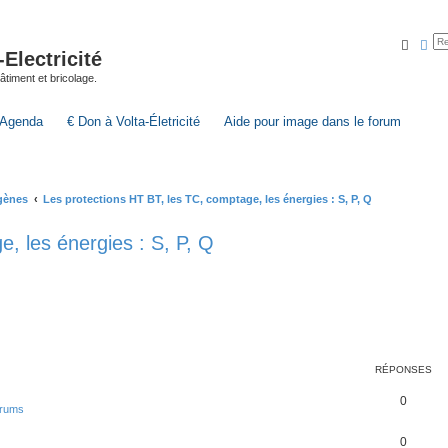
Reche
Rec
lectricité
 bâtiment et bricolage.
Agenda
€ Don à Volta-Életricité
Aide pour image dans le forum
ogènes
Les protections HT BT, les TC, comptage, les énergies : S, P, Q
, les énergies : S, P, Q
RÉPONSES
0
forums
0