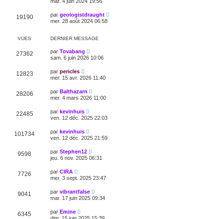
mar. 4 juin 2024 19:56
par
geologistdraught
19190
mer. 28 août 2024 06:58
VUES
DERNIER MESSAGE
par
Tovabang
27362
sam. 6 juin 2026 10:06
par
pericles
12823
mer. 15 avr. 2026 11:40
par
Balthazarn
28206
mer. 4 mars 2026 11:00
par
kevinhuis
22485
ven. 12 déc. 2025 22:03
par
kevinhuis
101734
ven. 12 déc. 2025 21:59
par
Stephen12
9598
jeu. 6 nov. 2025 06:31
par
CIRA
7726
mer. 3 sept. 2025 23:47
par
vibrantfalse
9041
mar. 17 juin 2025 09:34
par
Emine
6345
dim. 15 juin 2025 15:39