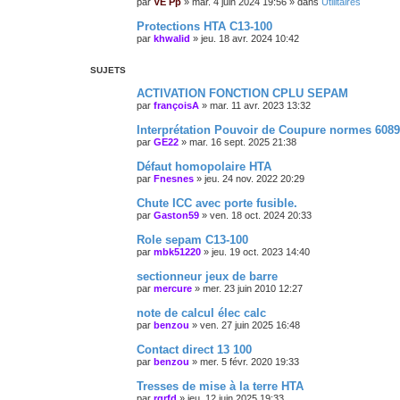
par
VE Pp
»
mar. 4 juin 2024 19:56
» dans
Utilitaires
Protections HTA C13-100
par
khwalid
»
jeu. 18 avr. 2024 10:42
SUJETS
ACTIVATION FONCTION CPLU SEPAM
par
françoisA
»
mar. 11 avr. 2023 13:32
Interprétation Pouvoir de Coupure normes 60898
par
GE22
»
mar. 16 sept. 2025 21:38
Défaut homopolaire HTA
par
Fnesnes
»
jeu. 24 nov. 2022 20:29
Chute ICC avec porte fusible.
par
Gaston59
»
ven. 18 oct. 2024 20:33
Role sepam C13-100
par
mbk51220
»
jeu. 19 oct. 2023 14:40
sectionneur jeux de barre
par
mercure
»
mer. 23 juin 2010 12:27
note de calcul élec calc
par
benzou
»
ven. 27 juin 2025 16:48
Contact direct 13 100
par
benzou
»
mer. 5 févr. 2020 19:33
Tresses de mise à la terre HTA
par
rgrfd
»
jeu. 12 juin 2025 19:33