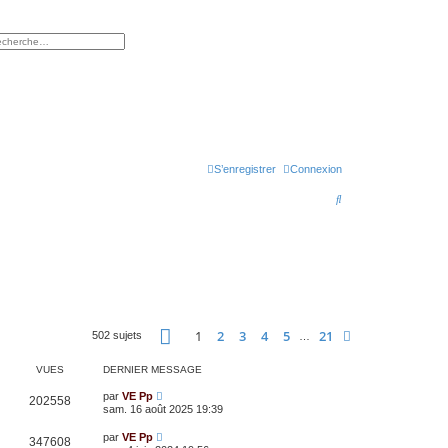
rcher
herche avancée
S’enregistrer
Connexion
R
e
c
h
e
r
Page
1
sur
21
1
2
3
4
5
21
Suivante
502 sujets
…
c
h
VUES
DERNIER MESSAGE
e
par
VE Pp
202558
sam. 16 août 2025 19:39
r
par
VE Pp
347608