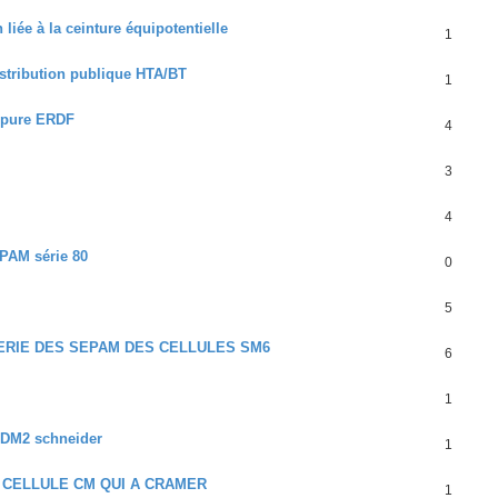
iée à la ceinture équipotentielle
1
stribution publique HTA/BT
1
upure ERDF
4
3
4
EPAM série 80
0
5
ERIE DES SEPAM DES CELLULES SM6
6
1
r DM2 schneider
1
 CELLULE CM QUI A CRAMER
1