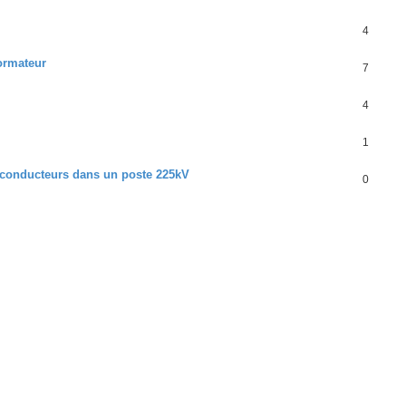
4
formateur
7
4
1
es conducteurs dans un poste 225kV
0