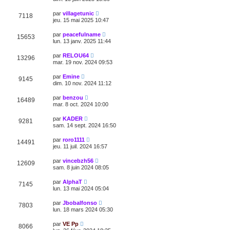
par
villagetunic
7118
jeu. 15 mai 2025 10:47
par
peacefulname
15653
lun. 13 janv. 2025 11:44
par
RELOU64
13296
mar. 19 nov. 2024 09:53
par
Emine
9145
dim. 10 nov. 2024 11:12
par
benzou
16489
mar. 8 oct. 2024 10:00
par
KADER
9281
sam. 14 sept. 2024 16:50
par
roro1111
14491
jeu. 11 juil. 2024 16:57
par
vincebzh56
12609
sam. 8 juin 2024 08:05
par
AlphaT
7145
lun. 13 mai 2024 05:04
par
Jbobalfonso
7803
lun. 18 mars 2024 05:30
par
VE Pp
8066