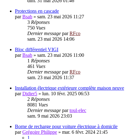
dim. 31 mai 2026 01:46
Protections en cascade
par
Bsab
»
sam. 23 mai 2026 11:27
3
Réponses
750
Vues
Dernier message
par
RFco
sam. 23 mai 2026 14:06
Bloc différentiel VIGI
par
Bsab
»
sam. 23 mai 2026 11:00
1
Réponses
461
Vues
Dernier message
par
RFco
sam. 23 mai 2026 11:37
Installation électrique extérieure complète maison neuve
par
Didier5
»
lun. 10 févr. 2025 06:53
2
Réponses
8081
Vues
Dernier message
par
toul-elec
sam. 9 mai 2026 23:03
Borne de recharge pour voiture électrique à domicile
par
Grégoire Philippe
»
mar. 6 févr. 2024 21:45
1