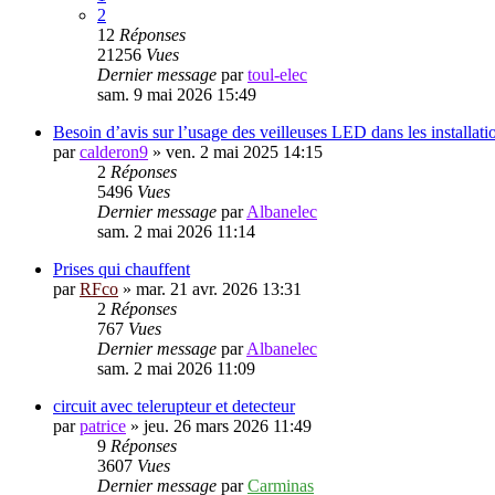
2
12
Réponses
21256
Vues
Dernier message
par
toul-elec
sam. 9 mai 2026 15:49
Besoin d’avis sur l’usage des veilleuses LED dans les installat
par
calderon9
»
ven. 2 mai 2025 14:15
2
Réponses
5496
Vues
Dernier message
par
Albanelec
sam. 2 mai 2026 11:14
Prises qui chauffent
par
RFco
»
mar. 21 avr. 2026 13:31
2
Réponses
767
Vues
Dernier message
par
Albanelec
sam. 2 mai 2026 11:09
circuit avec telerupteur et detecteur
par
patrice
»
jeu. 26 mars 2026 11:49
9
Réponses
3607
Vues
Dernier message
par
Carminas