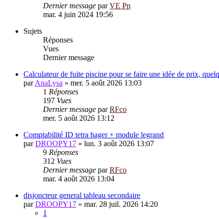
Dernier message
par
VE Pp
mar. 4 juin 2024 19:56
Sujets
Réponses
Vues
Dernier message
Calculateur de fuite piscine pour se faire une idée de prix, quel
par
AnaLysa
»
mer. 5 août 2026 13:03
1
Réponses
197
Vues
Dernier message
par
RFco
mer. 5 août 2026 13:12
Comptabilité ID tetra hager + module legrand
par
DROOPY17
»
lun. 3 août 2026 13:07
9
Réponses
312
Vues
Dernier message
par
RFco
mar. 4 août 2026 13:04
disjoncteur general tableau secondaire
par
DROOPY17
»
mar. 28 juil. 2026 14:20
1