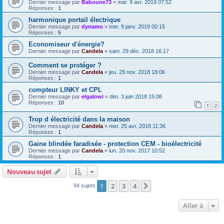
Dernier message par
Baboune73
«
mar. 9 avr. 2019 07:52
Réponses :
1
harmonique portail électrique
Dernier message par
dynamo
«
mer. 9 janv. 2019 00:15
Réponses :
5
Economiseur d'énergie?
Dernier message par
Candela
«
sam. 29 déc. 2018 16:17
Comment se protéger ?
Dernier message par
Candela
«
jeu. 29 nov. 2018 18:06
Réponses :
1
compteur LINKY et CPL
Dernier message par
elgalowi
«
dim. 3 juin 2018 15:08
Réponses :
10
1
2
Trop d électricité dans la maison
Dernier message par
Candela
«
mer. 25 avr. 2018 11:36
Réponses :
1
Gaine blindée faradisée - protection CEM - bioélectricité
Dernier message par
Candela
«
lun. 20 nov. 2017 10:52
Réponses :
1
Nouveau sujet
1
2
3
4
Suivante
94 sujets
Aller à