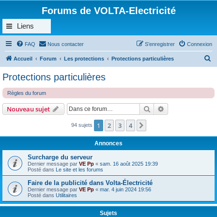
Forums de VOLTA-Electricité
Liens
FAQ
Nous contacter
S’enregistrer
Connexion
R
Accueil
Forum
Les protections
Protections particulières
e
Protections particulières
c
Règles du forum
h
e
Rechercher
Recherche avanc
Nouveau sujet
r
1
2
3
4
Suivante
94 sujets
c
h
Annonces
e
Surcharge du serveur
r
Dernier message par
VE Pp
«
sam. 16 août 2025 19:39
Posté dans
Le site et les forums
Faire de la publicité dans Volta-Électricité
Dernier message par
VE Pp
«
mar. 4 juin 2024 19:56
Posté dans
Utilitaires
Sujets