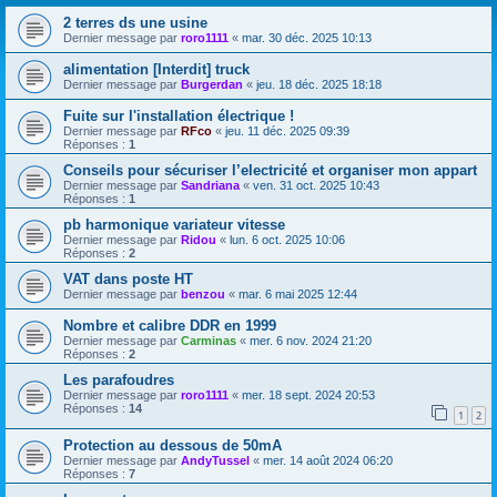
2 terres ds une usine
Dernier message par
roro1111
«
mar. 30 déc. 2025 10:13
alimentation [Interdit] truck
Dernier message par
Burgerdan
«
jeu. 18 déc. 2025 18:18
Fuite sur l'installation électrique !
Dernier message par
RFco
«
jeu. 11 déc. 2025 09:39
Réponses :
1
Conseils pour sécuriser l’electricité et organiser mon appart
Dernier message par
Sandriana
«
ven. 31 oct. 2025 10:43
Réponses :
1
pb harmonique variateur vitesse
Dernier message par
Ridou
«
lun. 6 oct. 2025 10:06
Réponses :
2
VAT dans poste HT
Dernier message par
benzou
«
mar. 6 mai 2025 12:44
Nombre et calibre DDR en 1999
Dernier message par
Carminas
«
mer. 6 nov. 2024 21:20
Réponses :
2
Les parafoudres
Dernier message par
roro1111
«
mer. 18 sept. 2024 20:53
Réponses :
14
1
2
Protection au dessous de 50mA
Dernier message par
AndyTussel
«
mer. 14 août 2024 06:20
Réponses :
7