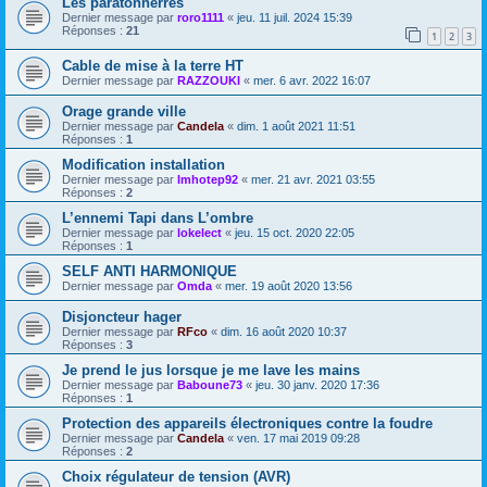
Les paratonnerres
Dernier message par
roro1111
«
jeu. 11 juil. 2024 15:39
Réponses :
21
1
2
3
Cable de mise à la terre HT
Dernier message par
RAZZOUKI
«
mer. 6 avr. 2022 16:07
Orage grande ville
Dernier message par
Candela
«
dim. 1 août 2021 11:51
Réponses :
1
Modification installation
Dernier message par
Imhotep92
«
mer. 21 avr. 2021 03:55
Réponses :
2
L’ennemi Tapi dans L’ombre
Dernier message par
lokelect
«
jeu. 15 oct. 2020 22:05
Réponses :
1
SELF ANTI HARMONIQUE
Dernier message par
Omda
«
mer. 19 août 2020 13:56
Disjoncteur hager
Dernier message par
RFco
«
dim. 16 août 2020 10:37
Réponses :
3
Je prend le jus lorsque je me lave les mains
Dernier message par
Baboune73
«
jeu. 30 janv. 2020 17:36
Réponses :
1
Protection des appareils électroniques contre la foudre
Dernier message par
Candela
«
ven. 17 mai 2019 09:28
Réponses :
2
Choix régulateur de tension (AVR)